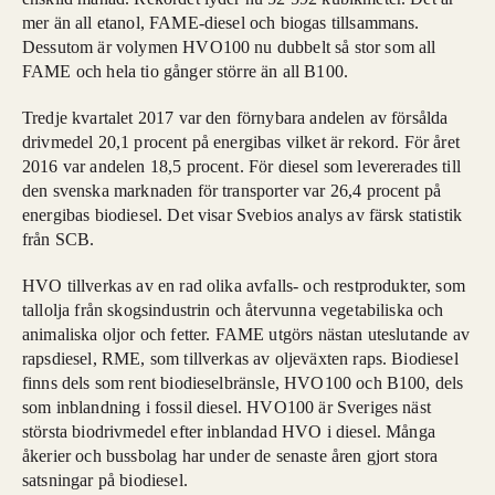
mer än all etanol, FAME-diesel och biogas tillsammans.
Dessutom är volymen HVO100 nu dubbelt så stor som all
FAME och hela tio gånger större än all B100.
Tredje kvartalet 2017 var den förnybara andelen av försålda
drivmedel 20,1 procent på energibas vilket är rekord. För året
2016 var andelen 18,5 procent. För diesel som levererades till
den svenska marknaden för transporter var 26,4 procent på
energibas biodiesel. Det visar Svebios analys av färsk statistik
från SCB.
HVO tillverkas av en rad olika avfalls- och restprodukter, som
tallolja från skogsindustrin och återvunna vegetabiliska och
animaliska oljor och fetter. FAME utgörs nästan uteslutande av
rapsdiesel, RME, som tillverkas av oljeväxten raps. Biodiesel
finns dels som rent biodieselbränsle, HVO100 och B100, dels
som inblandning i fossil diesel. HVO100 är Sveriges näst
största biodrivmedel efter inblandad HVO i diesel. Många
åkerier och bussbolag har under de senaste åren gjort stora
satsningar på biodiesel.