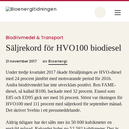
Biodrivmedel & Transport
​Säljrekord för HVO100 biodiesel
21 november 2017
av
Bioenergi
Under tredje kvartalet 2017 ökade försäljningen av HVO-diesel
med 24 procent jämfört med motsvarande period för 2016.
Andra biodrivmedel har inte utvecklats positivt. Ren FAME-
diesel, så kallad B100, backade med 32 procent. Etanol som
E85 och ED95 gick ner med 16 procent. Störst var ökningen för
HVO100 med 111 procent med säljrekord för september månad.
Det skriver Svebio i ett pressmeddelande.
Aldrig tidigare har det sålts mer än 50 000 kubikmeter en
enskild månad. Rekordet lyder nu 52 592 kubikmeter. Det är