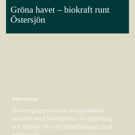
Gröna havet – biokraft runt
Östersjön
Närvärme
Bioenergi presenterar en uppdaterad
översikt med leverantörer av utrustning
och tjänster för närvärmelösningar med
biobränsle.