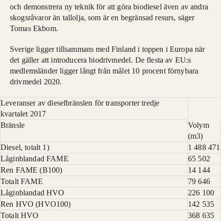
och demonstrera ny teknik för att göra biodiesel även av andra
skogsråvaror än tallolja, som är en begränsad resurs, säger
Tomas Ekbom.
Sverige ligger tillsammans med Finland i toppen i Europa när
det gäller att introducera biodrivmedel. De flesta av EU:s
medlemsländer ligger långt från målet 10 procent förnybara
drivmedel 2020.
Leveranser av dieselbränslen för transporter tredje
kvartalet 2017
Bränsle
Volym
(m3)
Diesel, totalt 1)
1 488 471
Låginblandad FAME
65 502
Ren FAME (B100)
14 144
Totalt FAME
79 646
Låginblandad HVO
226 100
Ren HVO (HVO100)
142 535
Totalt HVO
368 635