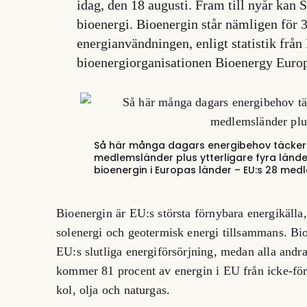
idag, den 18 augusti. Fram till nyår kan 
bioenergi. Bioenergin står nämligen för 3
energianvändningen, enligt statistik frå
bioenergiorganisationen Bioenergy Europ
Så här många dagars energibehov täcker b
medlemsländer plus ytterligare fyra lände
bioenergin i Europas länder – EU:s 28 medl
Bioenergin är EU:s största förnybara energikälla,
solenergi och geotermisk energi tillsammans. Bi
EU:s slutliga energiförsörjning, medan alla andra
kommer 81 procent av energin i EU från icke-förn
kol, olja och naturgas.