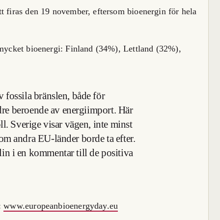
firas den 19 november, eftersom bioenergin för hela
ycket bioenergi: Finland (34%), Lettland (32%),
fossila bränslen, både för
ndre beroende av energiimport. Här
l. Sverige visar vägen, inte minst
om andra EU-länder borde ta efter.
n i en kommentar till de positiva
:
www.europeanbioenergyday.eu