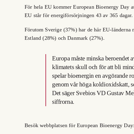
För hela EU kommer European Bioenergy Day att 
EU står för energiförsörjningen 43 av 365 dagar.
Förutom Sverige (37%) har de här EU-länderna m
Estland (28%) och Danmark (27%).
Europa måste minska beroendet av 
klimatets skull och för att bli mi
spelar bioenergin en avgörande rol
genom vår höga koldioxidskatt, s
Det säger Svebios VD Gustav Meli
siffrorna.
Besök webbplatsen för European Bioenergy Day