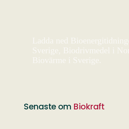
Ladda ned Bioenergitidningen
Sverige, Biodrivmedel i Nor
Biovärme i Sverige.
Senaste om
Biokraft