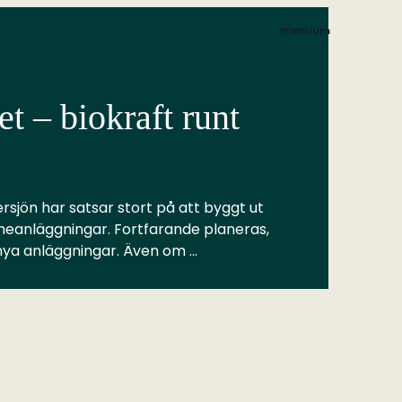
Premium
t – biokraft runt
rsjön har satsar stort på att byggt ut
meanläggningar. Fortfarande planeras,
 nya anläggningar. Även om …