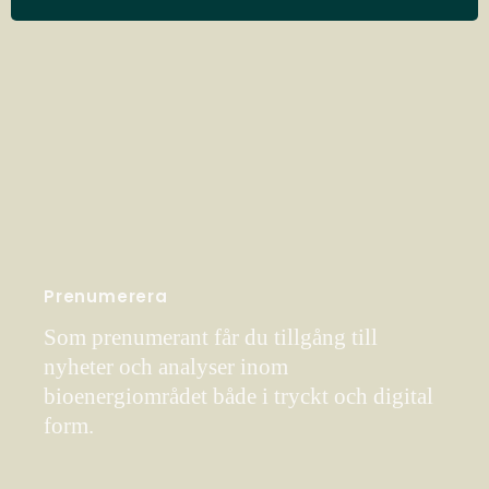
Prenumerera
Som prenumerant får du tillgång till
nyheter och analyser inom
bioenergiområdet både i tryckt och digital
form.