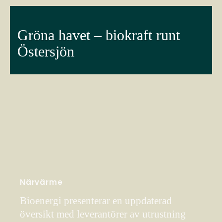
Gröna havet – biokraft runt
Östersjön
Närvärme
Bioenergi presenterar en uppdaterad
översikt med leverantörer av utrustning