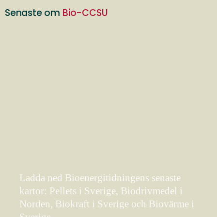
Senaste om
Bio-CCSU
Ladda ned Bioenergitidningens senaste
kartor: Pellets i Sverige, Biodrivmedel i
Norden, Biokraft i Sverige och Biovärme i