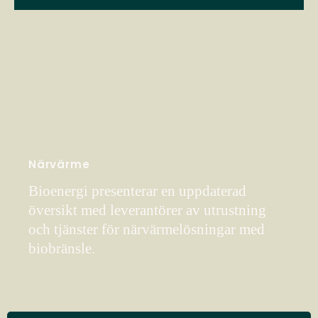
Närvärme
Bioenergi presenterar en uppdaterad
översikt med leverantörer av utrustning
och tjänster för närvärmelösningar med
biobränsle.