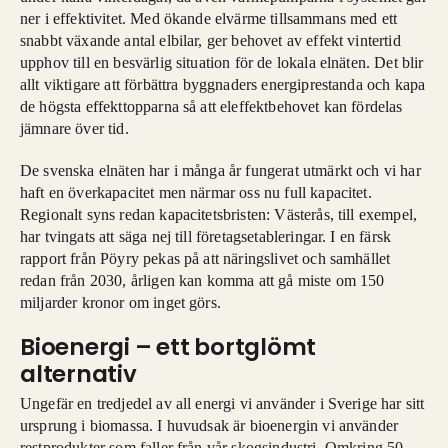
ner i effektivitet. Med ökande elvärme tillsammans med ett
snabbt växande antal elbilar, ger behovet av effekt vintertid
upphov till en besvärlig situation för de lokala elnäten. Det blir
allt viktigare att förbättra byggnaders energiprestanda och kapa
de högsta effekttopparna så att
eleffektbehovet kan fördelas
jämnare över tid.
De svenska elnäten har i många år fungerat utmärkt och vi har
haft en överkapacitet men närmar oss nu full kapacitet.
Regionalt syns redan kapacitetsbristen: Västerås, till exempel,
har tvingats att säga nej till företagsetableringar. I en färsk
rapport från Pöyry pekas på att näringslivet och samhället
redan från 2030, årligen kan komma att gå miste om 150
miljarder kronor om inget görs.
Bioenergi – ett bortglömt
alternativ
Ungefär en tredjedel av all energi vi använder i Sverige har sitt
ursprung i biomassa. I huvudsak är bioenergin vi använder
restprodukter som faller från vår skogsindustri. Omkring 50