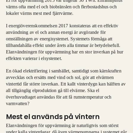
El för uppvärmning 2015 var ungefär 30 TWh. Enfamiljshus
värms ofta med el och biobränslen och flerbostadshus och
lokaler värms mest med fjärrvärme.
I energiöverenskommelsen 2017 konstateras att en effektiv
användning av el och annan energi är avgörande för
omställningen av energisystemet. Systemets förmåga att
tillhandahålla effekt under årets alla timmar är betydelsefull.
Elanvändningen för uppvärmning har en stor inverkan på hur
effekten varierar i elsystemet.
En ökad elektrifiering i samhället, samtidigt som kärnkraften
avvecklas och ersätts med vind och sol, gör att elvärmen
vintertid får större inverkan. Ett kallt vinterdygn kan hälften av
all tillgänglig elproduktion gå till elvärme. Ska el
överhuvudtaget användas för att få rumstemperatur och
varmvatten?
Mest el används på vintern
Elanvändningen för uppvärmning är naturligtvis som störst
under kalla vinterdagar, då även värmepumparna i systemet går