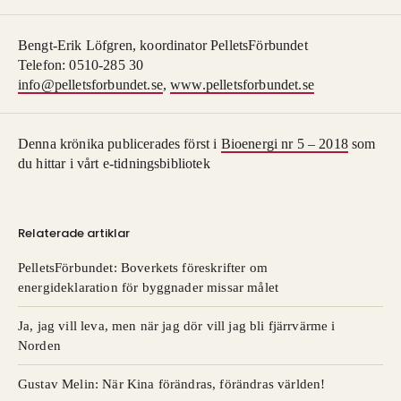
Bengt-Erik Löfgren, koordinator PelletsFörbundet
Telefon: 0510-285 30
info@pelletsforbundet.se
,
www.pelletsforbundet.se
Denna krönika publicerades först i
Bioenergi nr 5 – 2018
som
du hittar i vårt e-tidningsbibliotek
Relaterade artiklar
PelletsFörbundet: Boverkets föreskrifter om
energideklaration för byggnader missar målet
Ja, jag vill leva, men när jag dör vill jag bli fjärrvärme i
Norden
Gustav Melin: När Kina förändras, förändras världen!