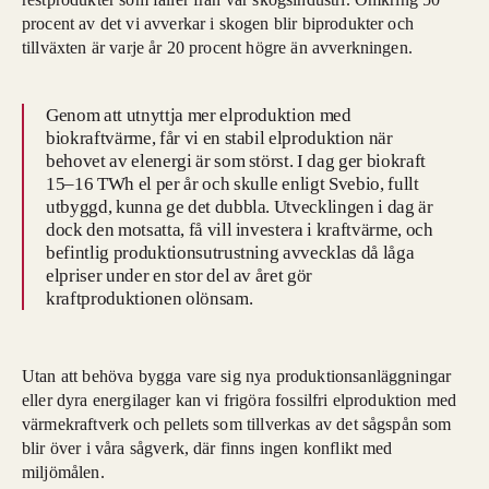
procent av det vi avverkar i skogen blir biprodukter och
tillväxten är varje år 20 procent högre än avverkningen.
Genom att utnyttja mer elproduktion med
biokraftvärme, får vi en stabil elproduktion när
behovet av elenergi är som störst. I dag ger biokraft
15–16 TWh el per år och skulle enligt Svebio, fullt
utbyggd, kunna ge det dubbla. Utvecklingen i dag är
dock den motsatta, få vill investera i kraftvärme, och
befintlig produktionsutrustning avvecklas då låga
elpriser under en stor del av året gör
kraftproduktionen olönsam.
Utan att behöva bygga vare sig nya produktionsanläggningar
eller dyra energilager kan vi frigöra fossilfri elproduktion med
värmekraftverk och pellets som tillverkas av det sågspån som
blir över i våra sågverk, där finns ingen konflikt med
miljömålen.