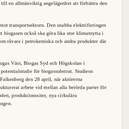
till en allmänviktig angelägenhet att förbättra den
s mot transportsektorn. Den snabba elektrifieringen
tt biogasen också ska göra lika stor klimatnytta i
 som råvara i petrokemiska och andra produkter där
Biogas Väst, Biogas Syd och Högskolan i
potentialstudie för biogassubstrat. Studiens
 Falkenberg den 28 april, när aktörerna
rukturerat arbete vid mellan alla berörda parter för
öden, produktionssiter, nya cirkulära
ingen.