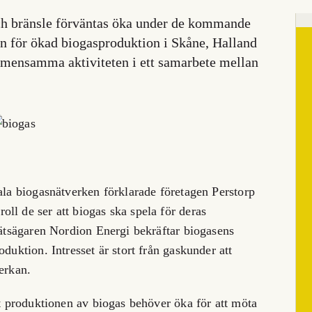
ch bränsle förväntas öka under de kommande
len för ökad biogasproduktion i Skåne, Halland
gemensamma aktiviteten i ett samarbete mellan
nala biogasnätverken förklarade företagen Perstorp
ll de ser att biogas ska spela för deras
snätsägaren Nordion Energi bekräftar biogasens
duktion. Intresset är stort från gaskunder att
erkan.
tt produktionen av biogas behöver öka för att möta