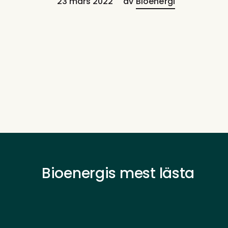
23 mars 2022
av
Bioenergi
Bioenergis mest lästa