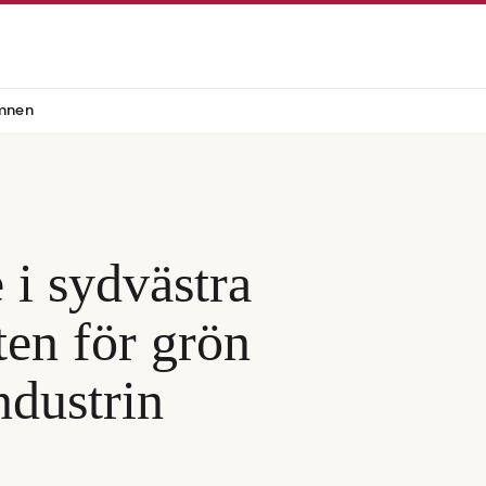
mnen
 i sydvästra
ten för grön
ndustrin