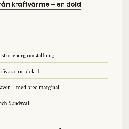
från kraftvärme – en dold
ustris energiomställning
i råvara för biokol
kraven – med bred marginal
 och Sundsvall