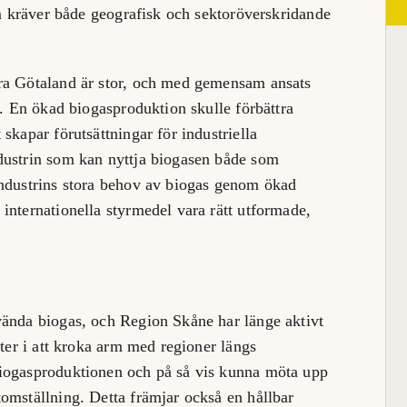
om kräver både geografisk och sektoröverskridande
ra Götaland är stor, och med gemensam ansats
g. En ökad biogasproduktion skulle förbättra
skapar förutsättningar för industriella
dustrin som kan nyttja biogasen både som
industrins stora behov av biogas genom ökad
internationella styrmedel vara rätt utformade,
vända biogas, och Region Skåne har länge aktivt
ster i att kroka arm med regioner längs
biogasproduktionen och på så vis kunna möta upp
omställning. Detta främjar också en hållbar