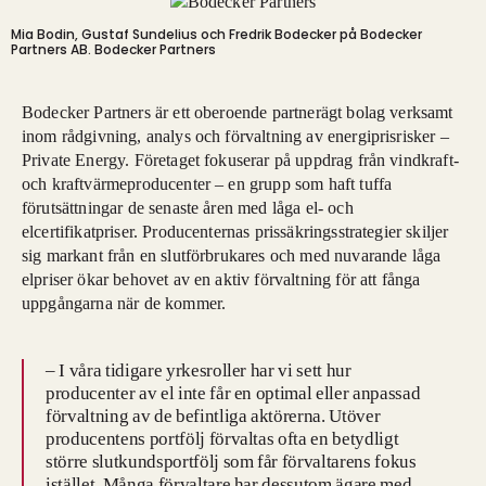
Mia Bodin, Gustaf Sundelius och Fredrik Bodecker på Bodecker
Partners AB.
Bodecker Partners
Bodecker Partners är ett oberoende partnerägt bolag verksamt
inom rådgivning, analys och förvaltning av energiprisrisker –
Private Energy. Företaget fokuserar på uppdrag från vindkraft-
och kraftvärmeproducenter – en grupp som haft tuffa
förutsättningar de senaste åren med låga el- och
elcertifikatpriser. Producenternas prissäkringsstrategier skiljer
sig markant från en slutförbrukares och med nuvarande låga
elpriser ökar behovet av en aktiv förvaltning för att fånga
uppgångarna när de kommer.
– I våra tidigare yrkesroller har vi sett hur
producenter av el inte får en optimal eller anpassad
förvaltning av de befintliga aktörerna. Utöver
producentens portfölj förvaltas ofta en betydligt
större slutkundsportfölj som får förvaltarens fokus
istället. Många förvaltare har dessutom ägare med