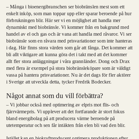
– Många i bioenergibranschen ser biobränslen mest som ett
enkelt inköp, som man toppar upp eller sparar beroende på hur
förbrukningen blir. Här ser vi en möjlighet att handla mer
dynamiskt med biobränsle. Vi kommer från en bakgrund med
handel av el och gas och är vana att handla med råvaror. Vi ser
biobränsle som en råvara med prisvariationer som inte hanteras
i dag. Här finns stora värden som går att fånga. Det kommer att
bli allt viktigare att kunna göra det i takt med att det kommer
allt fler stora anläggningar i våra grannländer. Dong och Drax
med flera är exempel på stora biobränsleköpare som är väldigt
vassa på hantera prisvariationer. Nu är det dags för fler aktörer
i Sverige att utveckla detta, tycker Fredrik Bodecker.
Något annat som du vill förbättra?
– Vi jobbar också med optimering av elpris mot flis- och
fjärrvärmepris. Vi upplever att det fortfarande är stort fokus
bland energibolag på att producera värme beroende på
utetemperatur och sen får intäkten från elen bli vad den blir.
Istället kan en biokraftproducent optimera produktionen efter