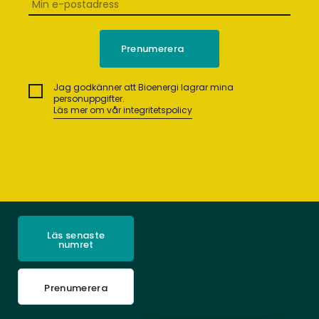
Jag godkänner att Bioenergi lagrar mina
personuppgifter.
Läs mer om vår integritetspolicy
Läs senaste
numret
Prenumerera