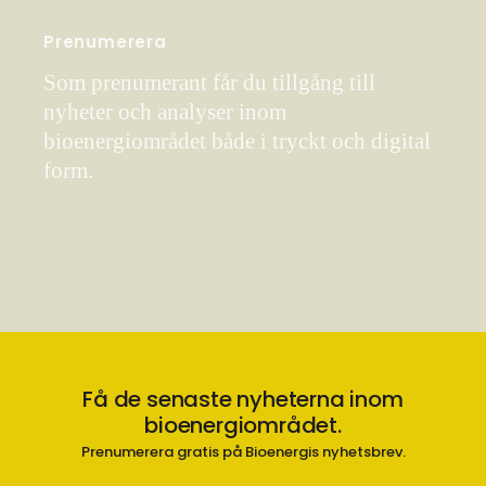
Prenumerera
Som prenumerant får du tillgång till
nyheter och analyser inom
bioenergiområdet både i tryckt och digital
form.
Få de senaste nyheterna inom
bioenergiområdet.
Prenumerera gratis på Bioenergis nyhetsbrev.