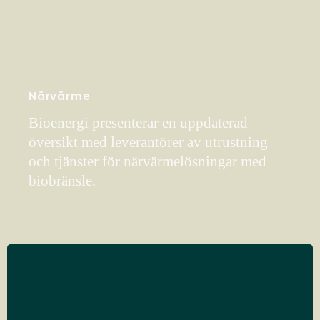
Närvärme
Bioenergi presenterar en uppdaterad
översikt med leverantörer av utrustning
och tjänster för närvärmelösningar med
biobränsle.