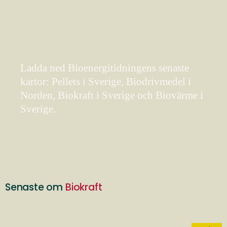
Ladda ned Bioenergitidningens senaste
kartor: Pellets i Sverige, Biodrivmedel i
Norden, Biokraft i Sverige och Biovärme i
Sverige.
Senaste om
Biokraft