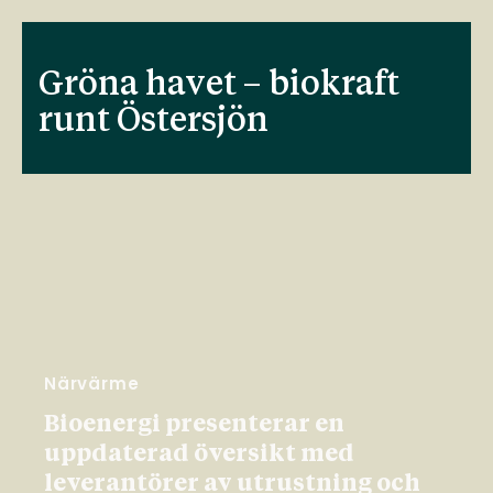
Gröna havet – biokraft
runt Östersjön
Närvärme
Bioenergi presenterar en
uppdaterad översikt med
leverantörer av utrustning och