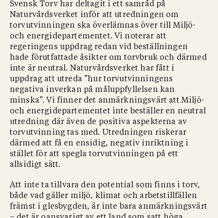
Svensk Torv har deltagit i ett samråd på
Naturvårdsverket inför att utredningen om
torvutvinningen ska överlämnas över till Miljö-
och energidepartementet. Vi noterar att
regeringens uppdrag redan vid beställningen
hade förutfattade åsikter om torvbruk och därmed
inte är neutral. Naturvårdsverket har fått i
uppdrag att utreda ”hur torvutvinningens
negativa inverkan på måluppfyllelsen kan
minska”. Vi finner det anmärkningsvärt att Miljö-
och energidepartementet inte beställer en neutral
utredning där även de positiva aspekterna av
torvutvinning tas med. Utredningen riskerar
därmed att få en ensidig, negativ inriktning i
stället för att spegla torvutvinningen på ett
allsidigt sätt.
Att inte ta tillvara den potential som finns i torv,
både vad gäller miljö, klimat och arbetstillfällen
främst i glesbygden, är inte bara anmärkningsvärt
– det är oansvarigt av ett land som satt höga