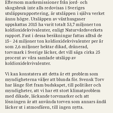
Eftersom markemissioner från jord- och
skogsbruk inte alls redovisas i Sveriges
utsläppsrapportering, är utsläppen i själva verket
ännu högre. Utsläppen av växthusgaser
uppskattas 2015 ha varit totalt 53,7 miljoner ton
koldioxidekvivalenter, enligt Naturvårdsverkets
rapport. Fast i dessa beräkningar fattas alltså de
15– 24 miljoner ton koldioxidekvivalenter per år
som 2,6 miljoner hektar dikad, dränerad,
torvmark i Sverige läcker, det vill säga cirka 25
procent av våra samlade utsläpp av
koldioxidekvivalenter.
Vi kan konstatera att detta är ett problem som
myndigheterna väljer att blunda för. Svensk Torv
har länge fört fram budskapet, till politiker och
myndigheter, att vi har ett stort klimatproblem
med dikade, läckande torvmarker och att
lösningen är att använda torven som annars ändå
läcker ut i atmosfären, till ingen nytta.