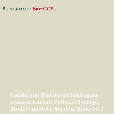
Senaste om
Bio-CCSU
Ladda ned Bioenergitidningens
senaste kartor: Pellets i Sverige,
Biodrivmedel i Norden, Biokraft i