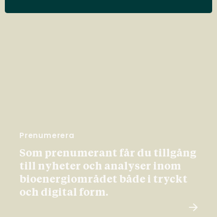
Prenumerera
Som prenumerant får du tillgång
till nyheter och analyser inom
bioenergiområdet både i tryckt
och digital form.