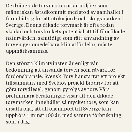
De dränerade torvmarkerna är miljöer som
människan åstadkommit med stöd av samhället i
form bidrag för att utöka jord- och skogsmarken i
Sverige. Denna dikade torvmark är ofta redan
skadad och torvbrukets potential att tillföra ökade
naturvärden, samtidigt som rätt användning av
torven ger omedelbara klimatfördelar, måste
uppmärksammas.
Den största klimatvinsten är enligt vår
bedömning att använda torven som råvara för
fordonsbränsle. Svensk Torv har startat ett projekt
tillsammans med Svebios projekt Biodriv för att
göra torvdiesel, genom pyrolys av torv. Våra
preliminära beräkningar visar att den dikade
torvmarken innehåller så mycket torv, som kan
ersätta olja, att all oljeimport till Sverige kan
upphöra i minst 100 år, med samma förbrukning
som i dag.