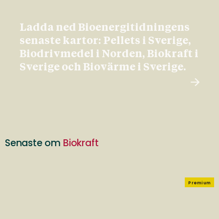
Ladda ned Bioenergitidningens
senaste kartor: Pellets i Sverige,
Biodrivmedel i Norden, Biokraft i
Sverige och Biovärme i Sverige.
Senaste om
Biokraft
Premium