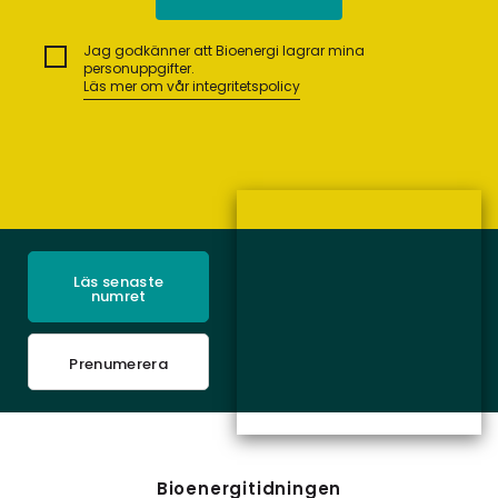
Jag godkänner att Bioenergi lagrar mina
personuppgifter.
Läs mer om vår integritetspolicy
Läs senaste
numret
Prenumerera
Bioenergitidningen