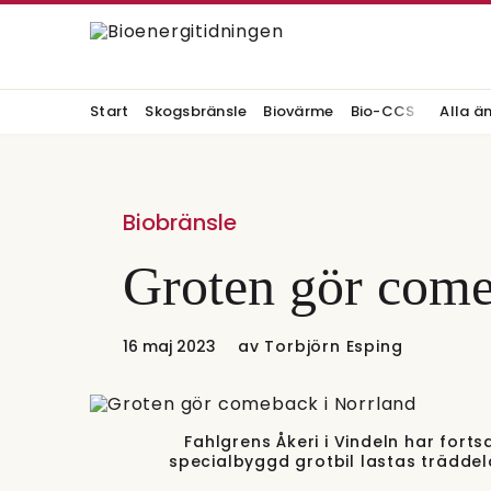
Start
Skogsbränsle
Biovärme
Bio-CCS
Alla ä
Biobränsle
Groten gör come
16 maj 2023
av
Torbjörn Esping
Fahlgrens Åkeri i Vindeln har fort
specialbyggd grotbil lastas träddelar