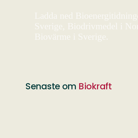
Ladda ned Bioenergitidningen
Sverige, Biodrivmedel i Nor
Biovärme i Sverige.
Senaste om
Biokraft