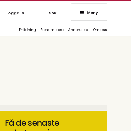
Meny
Logga in
Sök
E-tidning
Prenumerera
Annonsera
Om oss
Få de senaste