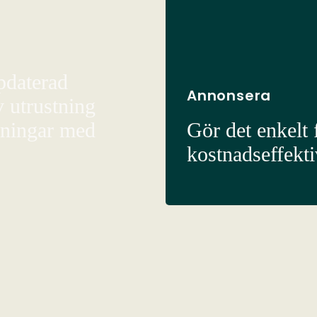
pdaterad
Annonsera
v utrustning
sningar med
Gör det enkelt f
kostnadseffekt