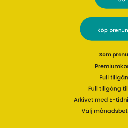
Köp prenu
Som prenu
Premiumkon
Full tillgå
Full tillgång t
Arkivet med E-tidn
Välj månadsbeta