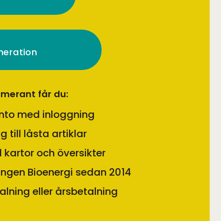
meration
merant får du:
to med inloggning
ng till låsta artiklar
ill kartor och översikter
ingen Bioenergi sedan 2014
lning eller årsbetalning