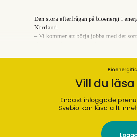
Den stora efterfrågan på bioenergi i ener
Norrland.
– Vi kommer att börja jobba med det sorti
skog & virke på Norra Skog.
Bioenergit
Vill du läsa
Endast inloggade pren
Svebio kan läsa allt inne
Logga