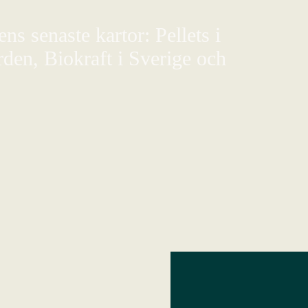
s senaste kartor: Pellets i
den, Biokraft i Sverige och