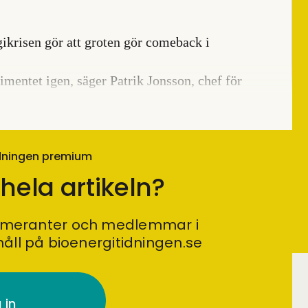
gikrisen gör att groten gör comeback i
mentet igen, säger Patrik Jonsson, chef för
idningen premium
 hela artikeln?
umeranter och medlemmar i
håll på bioenergitidningen.se
 in