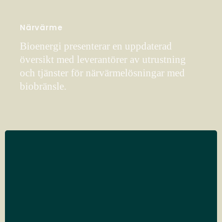
Närvärme
Bioenergi presenterar en uppdaterad
översikt med leverantörer av utrustning
och tjänster för närvärmelösningar med
biobränsle.