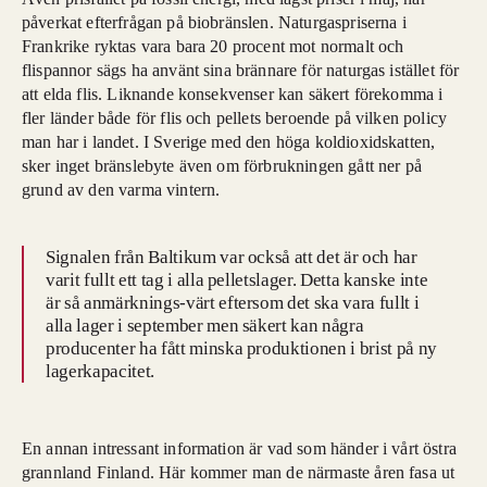
påverkat efterfrågan på biobränslen. Naturgaspriserna i
Frankrike ryktas vara bara 20 procent mot normalt och
flispannor sägs ha använt sina brännare för naturgas istället för
att elda flis. Liknande konsekvenser kan säkert förekomma i
fler länder både för flis och pellets beroende på vilken policy
man har
i landet. I Sverige med den höga koldioxid
skatten,
sker inget bränslebyte även om förbrukningen gått ner på
grund av den varma vintern.
Signalen från Baltikum var också att
det är och har
varit fullt ett tag i alla pelletslager. Detta kanske inte
är så anmärknings
-värt eftersom det ska vara fullt i
alla lager i september men säkert kan några
producenter ha fått minska produktionen i brist på ny
lagerkapacitet.
En annan intressant information är vad som händer i vårt östra
grannland Finland. Här kommer man de närmaste åren fasa ut