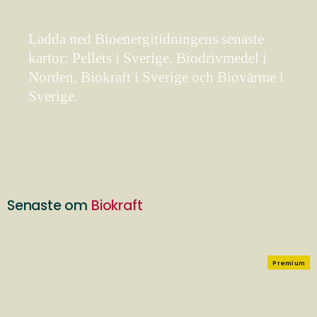
Ladda ned Bioenergitidningens senaste
kartor: Pellets i Sverige, Biodrivmedel i
Norden, Biokraft i Sverige och Biovärme i
Sverige.
Senaste om
Biokraft
Premium