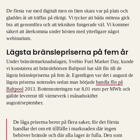
De flesta var med digitalt men en liten skara var på plats och
gladdes åt att träffas på riktigt. Vi tycker att båda mötena gick
bra att genomföra och att tekniken fungerade väl. Vi kommer
säkert att återkomma under hösten med ytterligare något
webinarium.
Lägsta bränslepriserna på fem år
Under bränslemarknadsdagen, Svebio Fuel Market Day, kunde
vi konstatera att bränslebörsen Baltpool har sålt flis till de
lägsta bränslepriserna på fem år. Egentligen var det i augusti de
lägsta priserna noterades sedan man började
handla flis på
Baltpool
2013. Bottennoteringen var 8,01 euro per MWh och
gällde levererat till värmeverk i månadsskiftet
augusti/september.
De låga priserna beror på flera saker, för det första
handlar det om ett tillfälle i marknaden där ingen
behöver bränsle och där alla lager är fulla. Den som