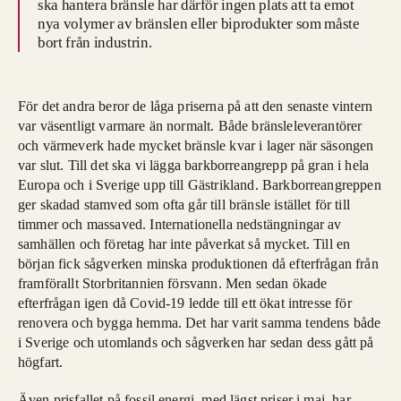
ska hantera bränsle har därför ingen plats att ta emot
nya volymer av bränslen eller biprodukter som måste
bort från industrin.
För det andra beror de låga priserna på att den senaste vintern
var väsentligt varmare än normalt. Både bränsleleverantörer
och värmeverk hade mycket bränsle kvar i lager när säsongen
var slut. Till det ska vi lägga barkborreangrepp på gran i hela
Europa och i Sverige upp till Gästrikland. Barkborreangreppen
ger skadad stamved som ofta går till bränsle istället för till
timmer och massaved. Internationella nedstängningar av
samhällen och företag har inte påverkat så mycket. Till en
början fick sågverken minska produktionen då
efterfrågan från
framförallt Storbritannien
försvann. Men sedan ökade
efterfrågan igen då Covid-19 ledde till ett
ökat intresse för
renovera och bygga hemma.
Det har varit samma tendens både
i Sverige och utomlands och sågverken har sedan dess gått på
högfart.
Även prisfallet på fossil energi, med lägst priser i maj, har