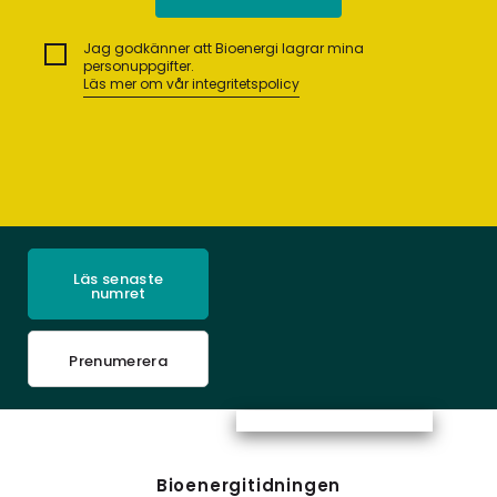
Jag godkänner att Bioenergi lagrar mina
personuppgifter.
Läs mer om vår integritetspolicy
Läs senaste
numret
Prenumerera
Bioenergitidningen