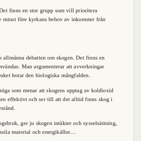
Det finns en stor grupp som vill prioritera
nte minst före kyrkans behov av inkomster från
n allmänna debatten om skogen. Det finns en
tt användas. Man argumenterar att avverkningar
ruket hotar den biologiska mångfalden.
nniga som menar att skogens upptag av koldioxid
 effektivt och ser till att det alltid finns skog i
estånd.
gsbruk, ger ju skogen intäkter och sysselsättning,
ssila material och energikällor…