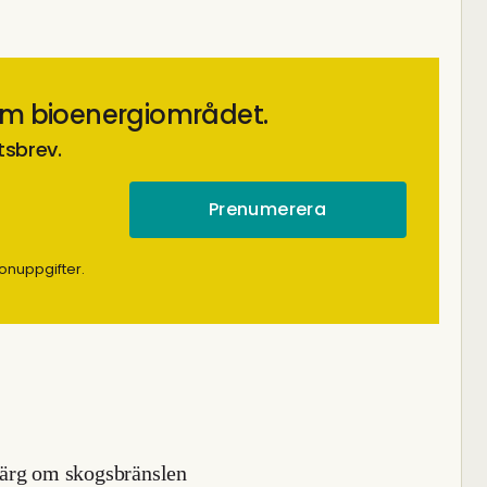
om bioenergiområdet.
tsbrev.
onuppgifter.
färg om skogsbränslen