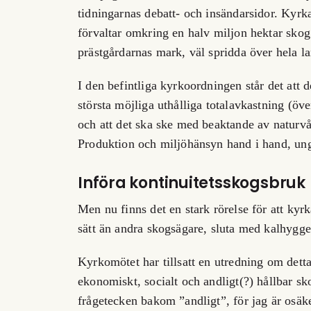
tidningarnas debatt- och insändarsidor. Kyrk
förvaltar omkring en halv miljon hektar sko
prästgårdarnas mark, väl spridda över hela la
I den befintliga kyrkoordningen står det att d
största möjliga uthålliga totalavkastning (öv
och att det ska ske med beaktande av naturvå
Produktion och miljöhänsyn hand i hand, ung
Införa kontinuitetsskogsbruk
Men nu finns det en stark rörelse för att kyr
sätt än andra skogsägare, sluta med kalhygge
Kyrkomötet har tillsatt en utredning om detta,
ekonomiskt, socialt och andligt(?) hållbar sk
frågetecken bakom ”andligt”, för jag är osä