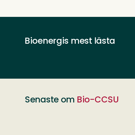
Bioenergis mest lästa
Senaste om
Bio-CCSU