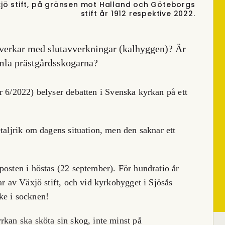
äxjö stift, på gränsen mot Halland och Göteborgs
stift år 1912 respektive 2022.
avverkar med slutavverkningar (kalhyggen)? Är
mla prästgårdsskogarna?
r 6/2022) belyser debatten i Svenska kyrkan på ett
taljrik om dagens situation, men den saknar ett
posten i höstas (22 september). För hundratio år
ar av Växjö stift, och vid kyrkobygget i Sjösås
ke i socknen!
rkan ska sköta sin skog, inte minst på