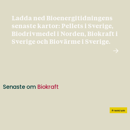
Ladda ned Bioenergitidningens
senaste kartor: Pellets i Sverige,
Biodrivmedel i Norden, Biokraft i
Sverige och Biovärme i Sverige.
Senaste om
Biokraft
Premium