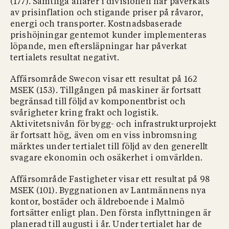
(177). Samtliga affärer i divisionen har påverkats
av prisinflation och stigande priser på råvaror,
energi och transporter. Kostnadsbaserade
prishöjningar gentemot kunder implementeras
löpande, men eftersläpningar har påverkat
tertialets resultat negativt.
Affärsområde Swecon visar ett resultat på 162
MSEK (153). Tillgången på maskiner är fortsatt
begränsad till följd av komponentbrist och
svårigheter kring frakt och logistik.
Aktivitetsnivån för bygg- och infrastrukturprojekt
är fortsatt hög, även om en viss inbromsning
märktes under tertialet till följd av den generellt
svagare ekonomin och osäkerhet i omvärlden.
Affärsområde Fastigheter visar ett resultat på 98
MSEK (101). Byggnationen av Lantmännens nya
kontor, bostäder och äldreboende i Malmö
fortsätter enligt plan. Den första inflyttningen är
planerad till augusti i år. Under tertialet har de