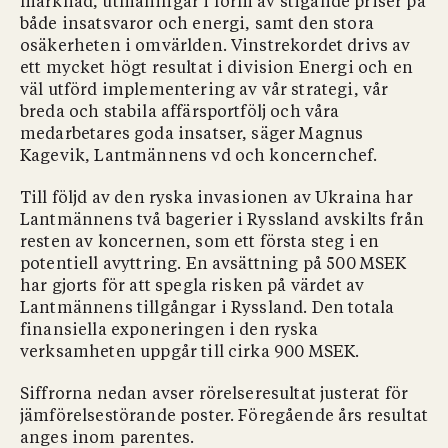
marknad, utmaningar i form av stigande priser på
både insatsvaror och energi, samt den stora
osäkerheten i omvärlden. Vinstrekordet drivs av
ett mycket högt resultat i division Energi och en
väl utförd implementering av vår strategi, vår
breda och stabila affärsportfölj och våra
medarbetares goda insatser, säger Magnus
Kagevik, Lantmännens vd och koncernchef.
Till följd av den ryska invasionen av Ukraina har
Lantmännens två bagerier i Ryssland avskilts från
resten av koncernen, som ett första steg i en
potentiell avyttring. En avsättning på 500 MSEK
har gjorts för att spegla risken på värdet av
Lantmännens tillgångar i Ryssland. Den totala
finansiella exponeringen i den ryska
verksamheten uppgår till cirka 900 MSEK.
Siffrorna nedan avser rörelseresultat justerat för
jämförelsestörande poster. Föregående års resultat
anges inom parentes.