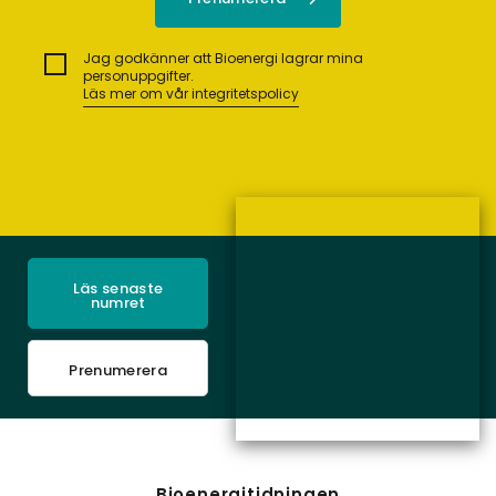
Jag godkänner att Bioenergi lagrar mina
personuppgifter.
Läs mer om vår integritetspolicy
Läs senaste
numret
Prenumerera
Bioenergitidningen