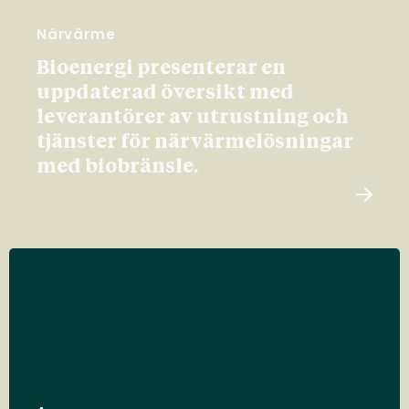
Närvärme
Bioenergi presenterar en
uppdaterad översikt med
leverantörer av utrustning och
tjänster för närvärmelösningar
med biobränsle.