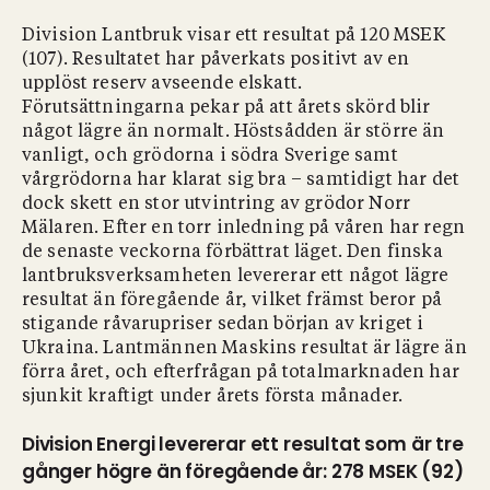
Division Lantbruk visar ett resultat på 120 MSEK
(107). Resultatet har påverkats positivt av en
upplöst reserv avseende elskatt.
Förutsättningarna pekar på att årets skörd blir
något lägre än normalt. Höstsådden är större än
vanligt, och grödorna i södra Sverige samt
vårgrödorna har klarat sig bra – samtidigt har det
dock skett en stor utvintring av grödor Norr
Mälaren. Efter en torr inledning på våren har regn
de senaste veckorna förbättrat läget. Den finska
lantbruksverksamheten levererar ett något lägre
resultat än föregående år, vilket främst beror på
stigande råvarupriser sedan början av kriget i
Ukraina. Lantmännen Maskins resultat är lägre än
förra året, och efterfrågan på totalmarknaden har
sjunkit kraftigt under årets första månader.
Division Energi levererar ett resultat som är tre
gånger högre än föregående år: 278 MSEK (92)