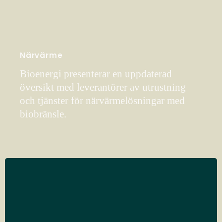
Närvärme
Bioenergi presenterar en uppdaterad
översikt med leverantörer av utrustning
och tjänster för närvärmelösningar med
biobränsle.