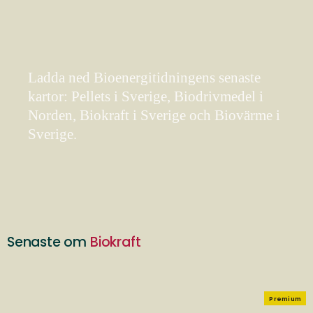
Ladda ned Bioenergitidningens senaste
kartor: Pellets i Sverige, Biodrivmedel i
Norden, Biokraft i Sverige och Biovärme i
Sverige.
Senaste om
Biokraft
Premium