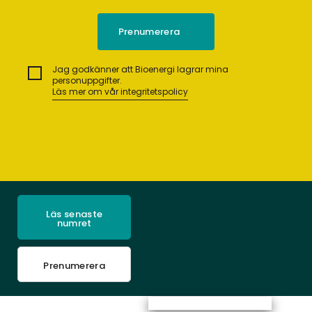
Jag godkänner att Bioenergi lagrar mina
personuppgifter.
Läs mer om vår integritetspolicy
Läs senaste
numret
Prenumerera