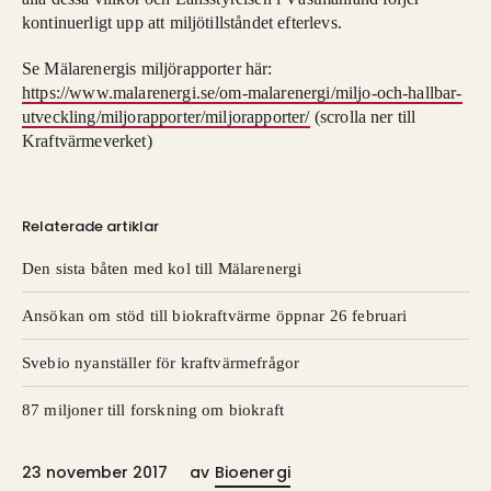
kontinuerligt upp att miljötillståndet efterlevs.
Se Mälarenergis miljörapporter här:
https://www.malarenergi.se/om-malarenergi/miljo-och-hallbar-
utveckling/miljorapporter/miljorapporter/
(scrolla ner till
Kraftvärmeverket)
Relaterade artiklar
Den sista båten med kol till Mälarenergi
Ansökan om stöd till biokraftvärme öppnar 26 februari
​Svebio nyanställer för kraftvärmefrågor
87 miljoner till forskning om biokraft
23 november 2017
av
Bioenergi