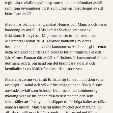
regionala renhållningsföretag som samlat in brännbart avfall
samt från leverantörer i UK som utfört en försortering av sitt
brännbara avfall.
Media har bland annat granskat Hennes och Mauritz och deras
hantering av avfall. HMs avfall i Sverige tas emot av
Eskilstuna Energi och Miljö som in sin tur har avtal med
Mälarenergi sedan 2014, gällande hantering av deras
insamlade brännbara avfall i kommunen. Mälarenergi tar emot
detta och använder det i sin process för att framställa el och
fjärrvärme. Pannan där avfallet förbränns är konstruerad för att
destruera och ta om hand om det brännbara avfallet och
kemikalier i t ex kläder förstörs i den processen.
Mälarenergis ansvar är att förhålla sig till den miljödom som
fastslagit tillstånd och villkor för anläggningen Block 6 som
använder avfall som bränsle. Det innebär att kontinuerlig
mätning sker av utsläppen från verksamheten och som
säkerställer att företaget inte släpper ut för höga halter av olika
ämnen i miljön. Mälarenergi håller mycket god marginal till
alla dessa villkor och Länsstyrelsen i Västmanland följer