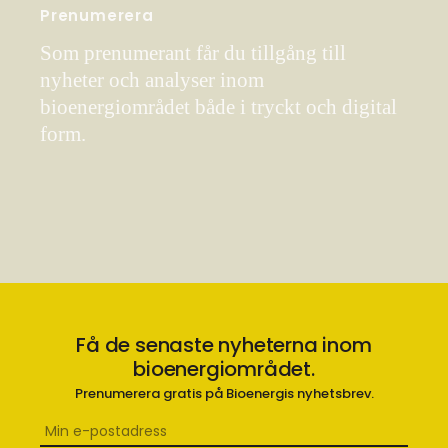
Prenumerera
Som prenumerant får du tillgång till
nyheter och analyser inom
bioenergiområdet både i tryckt och digital
form.
Få de senaste nyheterna inom
bioenergiområdet.
Prenumerera gratis på Bioenergis nyhetsbrev.