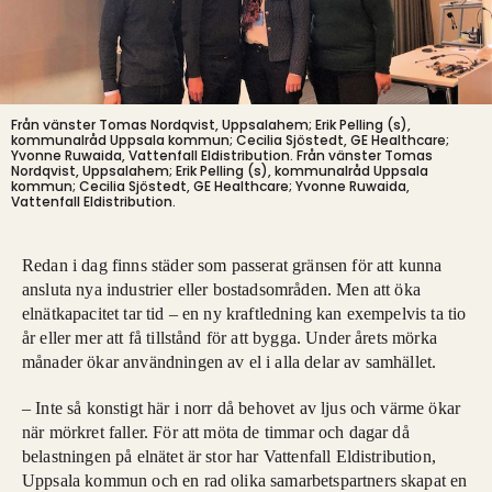
Från vänster Tomas Nordqvist, Uppsalahem; Erik Pelling (s),
kommunalråd Uppsala kommun; Cecilia Sjöstedt, GE Healthcare;
Yvonne Ruwaida, Vattenfall Eldistribution.
Från vänster Tomas
Nordqvist, Uppsalahem; Erik Pelling (s), kommunalråd Uppsala
kommun; Cecilia Sjöstedt, GE Healthcare; Yvonne Ruwaida,
Vattenfall Eldistribution.
Redan i dag finns städer som passerat gränsen för att kunna
ansluta nya industrier eller bostadsområden. Men att öka
elnätkapacitet tar tid – en ny kraftledning kan exempelvis ta tio
år eller mer att få tillstånd för att bygga. Under årets mörka
månader ökar användningen av el i alla delar av samhället.
– Inte så konstigt här i norr då behovet av ljus och värme ökar
när mörkret faller. För att möta de timmar och dagar då
belastningen på elnätet är stor har Vattenfall Eldistribution,
Uppsala kommun och en rad olika samarbetspartners skapat en