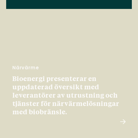
Närvärme
Bioenergi presenterar en
uppdaterad översikt med
leverantörer av utrustning och
tjänster för närvärmelösningar
med biobränsle.