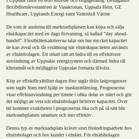
I Uppsala finns ett stort intresse och engagemang. Deltagande
flexibilitetsleverantörer är Vasakronan, Uppsala Hem, GE
Healthcare, Upplands Energi samt Vattenfall Värme
De som är anslutna till marknadsplatsen kan köpa och sälja
elnätkapacitet med en dags förvarning, så kallad ”day ahead-
handel”. Flexibilitetsaktörerna talar om hur mycket kapacitet
de kan avstå och får ersättning när elnätskapaciteten används
av elnätsbolagen. Ett smart sätt att bidra till en effektivare
användning av Uppsalas energisystem och därmed bidra till
klimatmål och möjliggöra Uppsalas fortsatta tillväxt.
Köp av effektflexibilitet dagen före utgår ifrån lastprognoser
som tagits fram med hjälp av maskininlärning. Prognoserna
visar effektanvändning per timme i olika delar av nätet och gör
det möjligt att veta när elnätsbolaget behöver kapacitet. Över
tid kommer exaktheten i prognoserna öka och på så sätt blir
marknadsplatsen smartare och mer effektiv.
Denna typ av marknadsplats kräver stort förändringsarbete hos
elnätsbolaget och hos kunder i elnätet. För elnätsbolagen