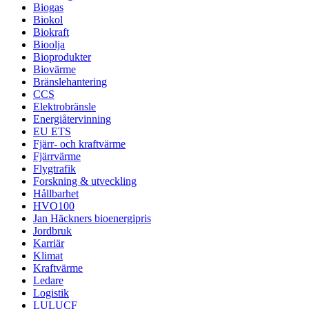
Biogas
Biokol
Biokraft
Bioolja
Bioprodukter
Biovärme
Bränslehantering
CCS
Elektrobränsle
Energiåtervinning
EU ETS
Fjärr- och kraftvärme
Fjärrvärme
Flygtrafik
Forskning & utveckling
Hållbarhet
HVO100
Jan Häckners bioenergipris
Jordbruk
Karriär
Klimat
Kraftvärme
Ledare
Logistik
LULUCF