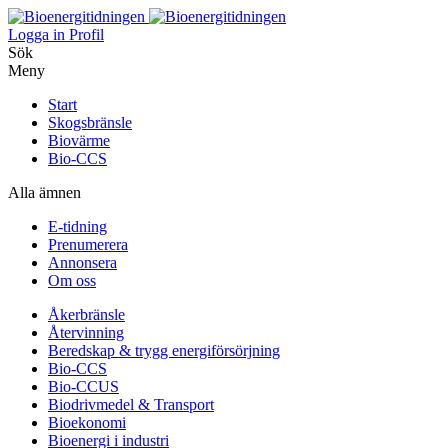
Logga in
Profil
Sök
Meny
Start
Skogsbränsle
Biovärme
Bio-CCS
Alla ämnen
E-tidning
Prenumerera
Annonsera
Om oss
Åkerbränsle
Återvinning
Beredskap & trygg energiförsörjning
Bio-CCS
Bio-CCUS
Biodrivmedel & Transport
Bioekonomi
Bioenergi i industri