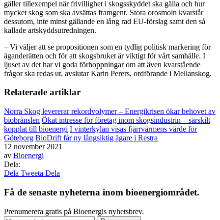
gäller tillexempel när frivillighet i skogsskyddet ska gälla och hur
mycket skog som ska avsättas framgent. Stora orosmoln kvarstår
dessutom, inte minst gällande en lång rad EU-förslag samt den så
kallade artskyddsutredningen.
– Vi väljer att se propositionen som en tydlig politisk markering för
äganderätten och för att skogsbruket är viktigt för vårt samhälle. I
ljuset av det har vi goda förhoppningar om att även kvarstående
frågor ska redas ut, avslutar Karin Perers, ordförande i Mellanskog.
Relaterade artiklar
Norra Skog levererar rekordvolymer – Energikrisen ökar behovet av
biobränslen
Ökat intresse för företag inom skogsindustrin – särskilt
kopplat till bioenergi
I vinterkylan visas fjärrvärmens värde för
Göteborg
BioDrift får ny långsiktig ägare i Restra
12 november 2021
av
Bioenergi
Dela:
Dela
Tweeta
Dela
Få de senaste nyheterna inom bioenergiområdet.
Prenumerera gratis på Bioenergis nyhetsbrev.