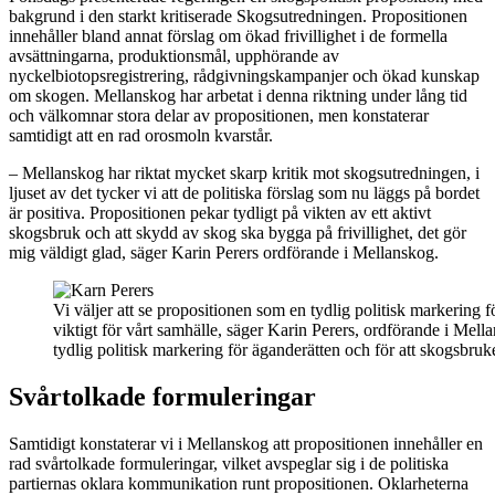
bakgrund i den starkt kritiserade Skogsutredningen. Propositionen
innehåller bland annat förslag om ökad frivillighet i de formella
avsättningarna, produktionsmål, upphörande av
nyckelbiotopsregistrering, rådgivningskampanjer och ökad kunskap
om skogen. Mellanskog har arbetat i denna riktning under lång tid
och välkomnar stora delar av propositionen, men konstaterar
samtidigt att en rad orosmoln kvarstår.
– Mellanskog har riktat mycket skarp kritik mot skogsutredningen, i
ljuset av det tycker vi att de politiska förslag som nu läggs på bordet
är positiva. Propositionen pekar tydligt på vikten av ett aktivt
skogsbruk och att skydd av skog ska bygga på frivillighet, det gör
mig väldigt glad, säger Karin Perers ordförande i Mellanskog.
Vi väljer att se propositionen som en tydlig politisk markering f
viktigt för vårt samhälle, säger Karin Perers, ordförande i Mel
tydlig politisk markering för äganderätten och för att skogsbruket
Svårtolkade formuleringar
Samtidigt konstaterar vi i Mellanskog att propositionen innehåller en
rad svårtolkade formuleringar, vilket avspeglar sig i de politiska
partiernas oklara kommunikation runt propositionen. Oklarheterna