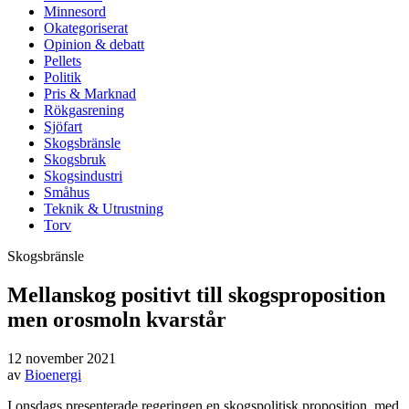
Minnesord
Okategoriserat
Opinion & debatt
Pellets
Politik
Pris & Marknad
Rökgasrening
Sjöfart
Skogsbränsle
Skogsbruk
Skogsindustri
Småhus
Teknik & Utrustning
Torv
Skogsbränsle
Mellanskog positivt till skogsproposition
men orosmoln kvarstår
12 november 2021
av
Bioenergi
I onsdags presenterade regeringen en skogspolitisk proposition, med