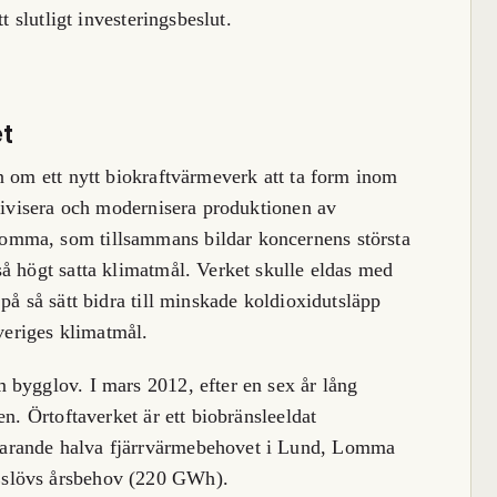
t slutligt investeringsbeslut.
t
n om ett nytt biokraftvärmeverk att ta form inom
ktivisera och modernisera produktionen av
omma, som tillsammans bildar koncernens största
å högt satta klimatmål. Verket skulle eldas med
på så sätt bidra till minskade koldioxidutsläpp
Sveriges klimatmål.
 bygglov. I mars 2012, efter en sex år lång
en. Örtoftaverket är ett biobränsleeldat
arande halva fjärrvärmebehovet i Lund, Lomma
Eslövs årsbehov (220 GWh).