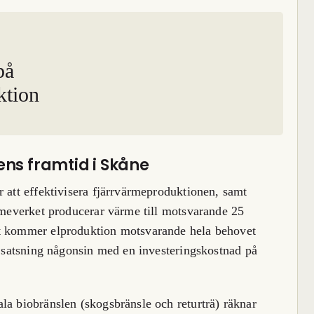
på
ktion
ens framtid i Skåne
r att effektivisera fjärrvärmeproduktionen, samt
ärmeverket producerar värme till motsvarande 25
et kommer elproduktion motsvarande hela behovet
ta satsning någonsin med en investeringskostnad på
la biobränslen (skogsbränsle och returträ) räknar