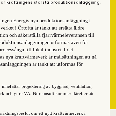
 är Kraftringens största produktionsanläggning.
ringen Energis nya produktionsanläggning i
rket i Örtofta är tänkt att ersätta äldre
ion och säkerställa fjärrvärmeleveransen till
produktionsanläggningen utformas även för
ocessånga till lokal industri. I det
tas nya kraftvärmeverk är målsättningen att nå
nsanläggningen är tänkt att utformas för
nnefattar projektering av byggnad, ventilation,
ark och yttre VA. Norconsult kommer därefter att
inriktningsbeslut om ett nytt kraftvärmeverk i