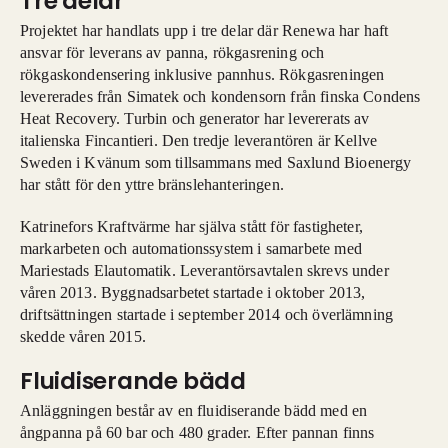
Tre delar
Projektet har handlats upp i tre delar där Renewa har haft
ansvar för leverans av panna, rökgasrening och
rökgaskondensering inklusive pannhus. Rökgasreningen
levererades från Simatek och kondensorn från finska Condens
Heat Recovery. Turbin och generator har levererats av
italienska Fincantieri. Den tredje leverantören är Kellve
Sweden i Kvänum som tillsammans med Saxlund Bioenergy
har stått för den yttre bränslehanteringen.
Katrinefors Kraftvärme har själva stått för fastigheter,
markarbeten och automationssystem i samarbete med
Mariestads Elautomatik. Leverantörsavtalen skrevs under
våren 2013. Byggnadsarbetet startade i oktober 2013,
driftsättningen startade i september 2014 och överlämning
skedde våren 2015.
Fluidiserande bädd
Anläggningen består av en fluidiserande bädd med en
ångpanna på 60 bar och 480 grader. Efter pannan finns