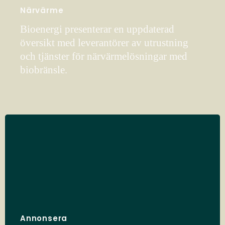
Närvärme
Bioenergi presenterar en uppdaterad
översikt med leverantörer av utrustning
och tjänster för närvärmelösningar med
biobränsle.
Annonsera