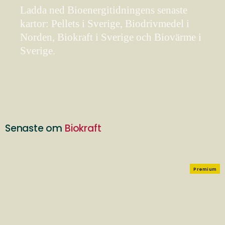
Ladda ned Bioenergitidningens senaste
kartor: Pellets i Sverige, Biodrivmedel i
Norden, Biokraft i Sverige och Biovärme i
Sverige.
Senaste om
Biokraft
Premium