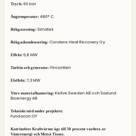
60 bar
Tryck:
480° C
Ångtemperatur:
Simatek
Rökgasrening:
Condens Heat Recovery Oy
Rökgaskondensering:
5,8 MW
Effekt:
Fincantieri
Turbin och generator:
7,3 MW
Eleffekt:
Kellve Sweden AB och Saxlund
Yttre materialhantering:
Bioenergy AB
Tekniskt stöd under projektet:
Fundacon OY
Katrinefors Kraftvärme ägs till 50 procent vardera av
Vänerenergi och Metsä Tissue.