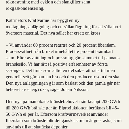
rökgasrening med cyklon och slangfilter samt
rökgaskondensering.
Katrinefors Kraftvärme har byggt en ny
mottagningsanläggning och en sållanläggning för att sålla bort
överstort material. Det nya sållet har ersatt en kross.
– Vi använder 80 procent returträ och 20 procent fiberslam.
Processvattnet från bruket innehållet tre procent brännbart
slam. Efter avvattning och pressning går slammet till pannans
bränslesilo. Vi har rätt så positiva erfarenheter av första
säsongen. Det finns som alltid en del saker att rätta till men
generellt sett går pannan bra och den producerar som den ska.
Den nya anläggningen går som baslast och den gamla går när
behovet av energi ökar, säger Johan Nilsson.
Den nya pannan ökade bränslebehovet från knappt 200 GWh
till 280 GWh bränsle per år. Elproduktionen beräknas bli 45–
50 GWh el per år. Eftersom kraftvärmeverket använder
fiberslam som bränsle blir det ganska stora mängder aska, som
används till att sluttäcka deponier.