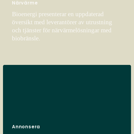
Närvärme
Bioenergi presenterar en uppdaterad
översikt med leverantörer av utrustning
och tjänster för närvärmelösningar med
biobränsle.
Annonsera