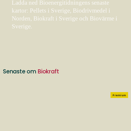
Ladda ned Bioenergitidningens senaste
kartor: Pellets i Sverige, Biodrivmedel i
Norden, Biokraft i Sverige och Biovärme i
Sverige.
Senaste om
Biokraft
Premium