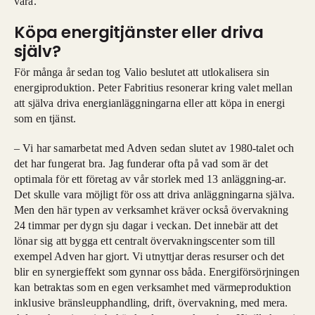
vara.
Köpa energitjänster eller driva
själv?
För många år sedan tog Valio beslutet att utlokalisera sin
energiproduktion. Peter Fabritius resonerar kring valet mellan
att själva driva energianläggningarna eller att köpa in energi
som en tjänst.
– Vi har samarbetat med Adven sedan slutet av 1980-talet och
det har fungerat bra. Jag funderar ofta på vad som är det
optimala för ett företag av vår storlek med 13 anläggning-ar.
Det skulle vara möjligt för oss att driva anläggningarna själva.
Men den här typen av verksamhet kräver också övervakning
24 timmar per dygn sju dagar i veckan. Det innebär att det
lönar sig att bygga ett centralt övervakningscenter som till
exempel Adven har gjort. Vi utnyttjar deras resurser och det
blir en synergieffekt som gynnar oss båda. Energiförsörjningen
kan betraktas som en egen verksamhet med värmeproduktion
inklusive bränsleupphandling, drift, övervakning, med mera.