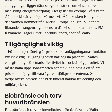
Men vi har också avtal med Vapo och Gasum. Några av våra
anläggningar ligger nära skogsindustrier som vi samarbetar
med kring energiförsörjning. Det gäller till exempel vårt ysteri i
Äänekoski där vi köper värmen via Äänekosken Energia och
där värmen kommer från Metsä Groups industri. Vi har ett
liknande arrangemang i Joensuu där vi samarbetar med UPM-
Kymmene, säger Peter Fabritius, energichef på Valio.
Tillgänglighet viktig
– För ett mejeriföretag är produktionsanläggningarnas funktion
ytterst viktig. Tillgängligheten har högsta prioritet i Valios
energistrategi. Kostnadseffektivitet har också hög prioritet. Vi
måste hålla uppe lönsamheten för att kunna betala ett så bra
pris som möjligt till våra ägare, mjölkproducenterna. Som
tredje nyckelområde har vi definierat hållbar utveckling och
miljöaspekter.
Biobränsle och torv
huvudbränslen
Biobränsle och torv är huvudbränsle för de flesta av Valios