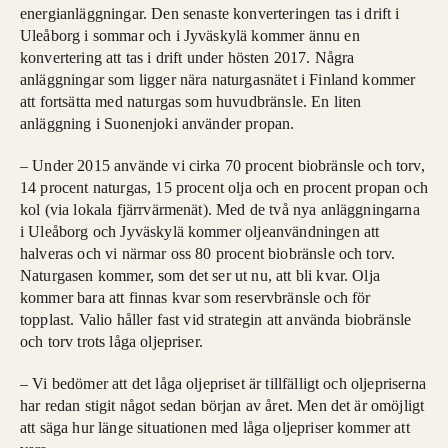
energianläggningar. Den senaste konverteringen tas i drift i
Uleåborg i sommar och i Jyväskylä kommer ännu en
konvertering att tas i drift under hösten 2017. Några
anläggningar som ligger nära naturgasnätet i Finland kommer
att fortsätta med naturgas som huvudbränsle. En liten
anläggning i Suonenjoki använder propan.
– Under 2015 använde vi cirka 70 procent biobränsle och torv,
14 procent naturgas, 15 procent olja och en procent propan och
kol (via lokala fjärrvärmenät). Med de två nya anläggningarna
i Uleåborg och Jyväskylä kommer oljeanvändningen att
halveras och vi närmar oss 80 procent biobränsle och torv.
Naturgasen kommer, som det ser ut nu, att bli kvar. Olja
kommer bara att finnas kvar som reservbränsle och för
topplast. Valio håller fast vid strategin att använda biobränsle
och torv trots låga oljepriser.
– Vi bedömer att det låga oljepriset är tillfälligt och oljepriserna
har redan stigit något sedan början av året. Men det är omöjligt
att säga hur länge situationen med låga oljepriser kommer att