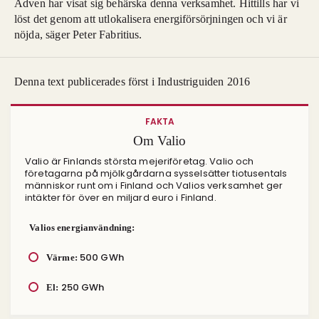
Adven har visat sig behärska denna verksamhet. Hittills har vi
löst det genom att utlokalisera energiförsörjningen och vi är
nöjda, säger Peter Fabritius.
Denna text publicerades först i Industriguiden 2016
FAKTA
Om Valio
Valio är Finlands största mejeriföretag. Valio och
företagarna på mjölkgårdarna sysselsätter tiotusentals
människor runt om i Finland och Valios verksamhet ger
intäkter för över en miljard euro i Finland.
Valios energianvändning:
500 GWh
Värme:
250 GWh
El: