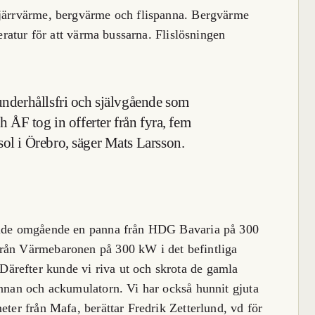
fjärrvärme, bergvärme och flispanna. Bergvärme
peratur för att värma bussarna. Flislösningen
 underhållsfri och självgående som
ch ÅF tog in offerter från fyra, fem
sol i Örebro, säger Mats Larsson.
ällde omgående en panna från HDG Bavaria på 300
från Värmebaronen på 300 kW i det befintliga
ärefter kunde vi riva ut och skrota de gamla
annan och ackumulatorn. Vi har också hunnit gjuta
eter från Mafa, berättar Fredrik Zetterlund, vd för