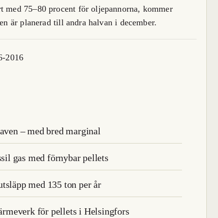
ört med 75–80 procent för oljepannorna, kommer
ten är planerad till andra halvan i december.
 6-2016
kraven – med bred marginal
ssil gas med förnybar pellets
utsläpp med 135 ton per år
ärmeverk för pellets i Helsingfors