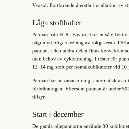
Veosol. Fortfarande återstår installation av 
Låga stofthalter
Pannan från HDG Bavaria har en så effektiv f
någon ytterligare rening av rökgaserna. Förbr
pannan, i den andra delen finns konvektions
utan behov av cyklonrening. I tester för pan
12–14 mg stoft per nomalkubikmeter vid 10 
Pannan har automatsotning, automatisk asku
förbränningen. Eftersom pannan är under 50
tillsyn.
Start i december
De gamla oljepannorna använde 80 kubikmete