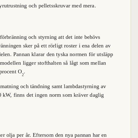
styrutrustning och pelletsskruvar med mera.
örbränning och styrning att det inte behövs
änningen sker på ett rörligt roster i ena delen av
delen. Pannan klarar den tyska normen för utsläpp
nmodellen ligger stofthalten så lågt som mellan
procent O
.
2
tmatning och tändning samt lambdastyrning av
0 kW, finns det ingen norm som kräver daglig
r olja per år. Eftersom den nya pannan har en