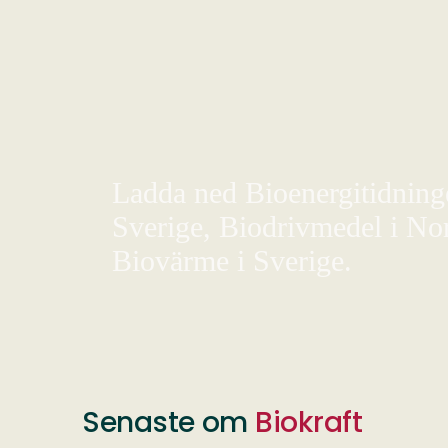
Ladda ned Bioenergitidningen
Sverige, Biodrivmedel i Nor
Biovärme i Sverige.
Senaste om
Biokraft