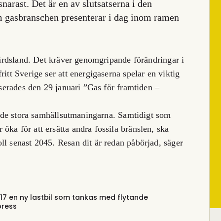
arast. Det är en av slutsatserna i den
om gasbranschen presenterar i dag inom ramen
lfärdsland. Det kräver genomgripande förändringar i
itt Sverige ser att energigaserna spelar en viktig
anserades den 29 januari ”Gas för framtiden –
av de stora samhällsutmaningarna. Samtidigt som
ka för att ersätta andra fossila bränslen, ska
ll senast 2045. Resan dit är redan påbörjad, säger
7 en ny lastbil som tankas med flytande
press