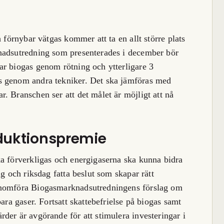
 förnybar vätgas kommer att ta en allt större plats
nadsutredning som presenterades i december bör
ar biogas genom rötning och ytterligare 3
s genom andra tekniker. Det ska jämföras med
. Branschen ser att det målet är möjligt att nå
oduktionspremie
a förverkligas och energigaserna ska kunna bidra
ng och riksdag fatta beslut som skapar rätt
enomföra Biogasmarknadsutredningens förslag om
ara gaser. Fortsatt skattebefrielse på biogas samt
der är avgörande för att stimulera investeringar i