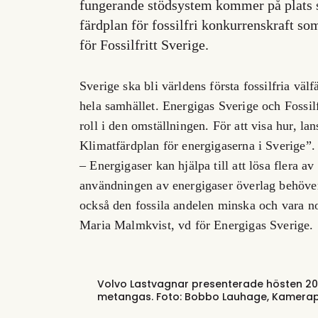
fungerande stödsystem kommer på plats sn
färdplan för fossilfri konkurrenskraft s
för Fossilfritt Sverige.
Sverige ska bli världens första fossilfria vä
hela samhället. Energigas Sverige och Fossilfr
roll i den omställningen. För att visa hur, l
Klimatfärdplan för energigaserna i Sverige”.
– Energigaser kan hjälpa till att lösa flera 
användningen av energigaser överlag behöver ö
också den fossila andelen minska och vara no
Maria Malmkvist, vd för Energigas Sverige.
Volvo Lastvagnar presenterade hösten 201
metangas. Foto: Bobbo Lauhage, Kamera