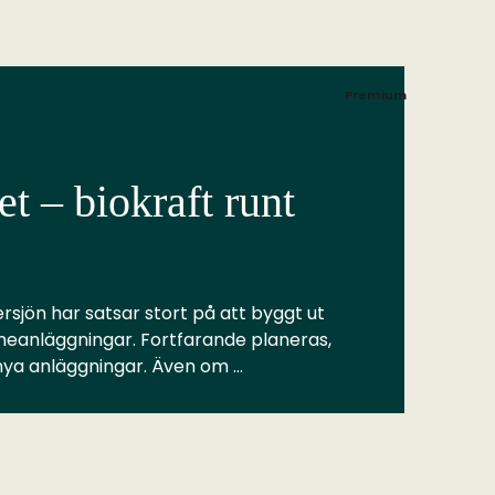
Premium
t – biokraft runt
rsjön har satsar stort på att byggt ut
meanläggningar. Fortfarande planeras,
 nya anläggningar. Även om …