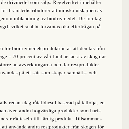
de drivmedel som säljs. Regelverket innehåller
för bränsledistributörer att minska utsläppen av
 genom inblandning av biodrivmedel. De företag
vgift vilket snabbt förväntas öka efterfrågan på
a för biodrivmedelsproduktion är att den tas från
ige – 70 procent av vårt land är täckt av skog där
 större än avverkningarna och där restprodukter
nvändas på ett sätt som skapar samhälls- och
ls redan idag råtalldiesel baserad på tallolja, en
man även andra högvärdiga produkter som harts.
nerar rådieseln till färdig produkt. Tillsammans
 att använda andra restprodukter från skogen för