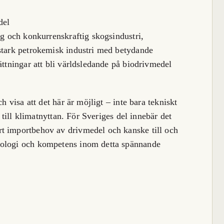
del
ig och konkurrenskraftig skogsindustri,
 stark petrokemisk industri med betydande
ättningar att bli världsledande på biodrivmedel
h visa att det här är möjligt – inte bara tekniskt
a till klimatnyttan. För Sveriges del innebär det
t importbehov av drivmedel och kanske till och
nologi och kompetens inom detta spännande