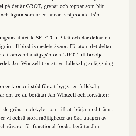
l på det är GROT, grenar och toppar som blir
och lignin som är en annan restprodukt från
ingsinstitutet RISE ETC i Piteå och där deltar nu
lignin till biodrivmedelsråvara. Förutom det deltar
m att omvandla sågspån och GROT till bioolja
del. Jan Wintzell tror att en fullskalig anläggning
ner kronor i stöd för att bygga en fullskalig
 om tre år, berättar Jan Wintzell och fortsätter:
am de gröna molekyler som till att börja med främst
er vi också stora möjligheter att öka uttagen av
h råvaror för functional foods, berättar Jan