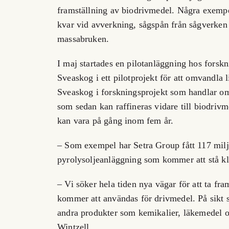
framställning av biodrivmedel. Några exempe
kvar vid avverkning, sågspån från sågverken 
massabruken.
I maj startades en pilotanläggning hos forskn
Sveaskog i ett pilotprojekt för att omvandla 
Sveaskog i forskningsprojekt som handlar o
som sedan kan raffineras vidare till biodrivme
kan vara på gång inom fem år.
– Som exempel har Setra Group fått 117 miljo
pyrolysoljeanläggning som kommer att stå klar
– Vi söker hela tiden nya vägar för att ta fr
kommer att användas för drivmedel. På sikt s
andra produkter som kemikalier, läkemedel oc
Wintzell.