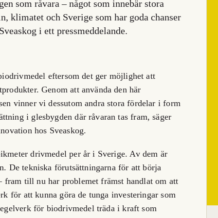
gen som råvara – något som innebär stora
in, klimatet och Sverige som har goda chanser
 Sveaskog i ett pressmeddelande.
 biodrivmedel eftersom det ger möjlighet att
stprodukter. Genom att använda den här
sen vinner vi dessutom andra stora fördelar i form
ttning i glesbygden där råvaran tas fram, säger
innovation hos Sveaskog.
bikmeter drivmedel per år i Sverige. Av dem är
n. De tekniska förutsättningarna för att börja
 – fram till nu har problemet främst handlat om att
erk för att kunna göra de tunga investeringar som
regelverk för biodrivmedel träda i kraft som