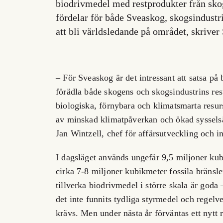
biodrivmedel med restprodukter från sko
fördelar för både Sveaskog, skogsindustr
att bli världsledande på området, skriver
– För Sveaskog är det intressant att satsa på
förädla både skogens och skogsindustrins re
biologiska, förnybara och klimatsmarta resur
av minskad klimatpåverkan och ökad sysselsä
Jan Wintzell, chef för affärsutveckling och 
I dagsläget används ungefär 9,5 miljoner ku
cirka 7-8 miljoner kubikmeter fossila bränsle
tillverka biodrivmedel i större skala är goda
det inte funnits tydliga styrmedel och regelv
krävs. Men under nästa år förväntas ett nytt 