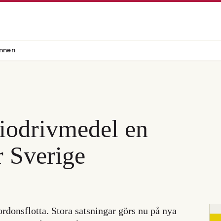
mnen
iodrivmedel en
r Sverige
ordonsflotta. Stora satsningar görs nu på nya