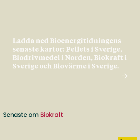
Ladda ned Bioenergitidningens
senaste kartor: Pellets i Sverige,
Biodrivmedel i Norden, Biokraft i
Sverige och Biovärme i Sverige.
Senaste om
Biokraft