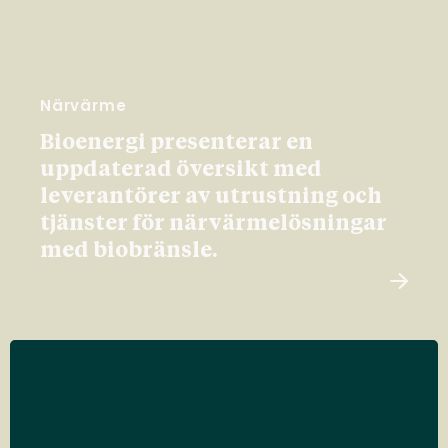
Närvärme
Bioenergi presenterar en
uppdaterad översikt med
leverantörer av utrustning och
tjänster för närvärmelösningar
med biobränsle.