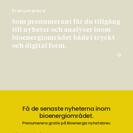
Prenumerera
Som prenumerant får du tillgång
till nyheter och analyser inom
bioenergiområdet både i tryckt
och digital form.
Få de senaste nyheterna inom
bioenergiområdet.
Prenumerera gratis på Bioenergis nyhetsbrev.