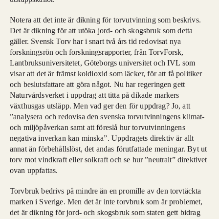
Notera att det inte är dikning för torvutvinning som beskrivs.
Det är dikning för att utöka jord- och skogsbruk som detta
gäller. Svensk Torv har i snart två års tid redovisat nya
forskningsrön och forskningsrapporter, från TorvForsk,
Lantbruksuniversitetet, Göteborgs universitet och IVL som
visar att det är främst koldioxid som läcker, för att få politiker
och beslutsfattare att göra något. Nu har regeringen gett
Naturvårdsverket i uppdrag att titta på dikade markers
växthusgas utsläpp. Men vad ger den för uppdrag? Jo, att
”analysera och redovisa den svenska torvutvinningens klimat-
och miljöpåverkan samt att föreslå hur torvutvinningens
negativa inverkan kan minska”. Uppdragets direktiv är allt
annat än förbehållslöst, det andas förutfattade meningar. Byt ut
torv mot vindkraft eller solkraft och se hur ”neutralt” direktivet
ovan uppfattas.
Torvbruk bedrivs på mindre än en promille av den torvtäckta
marken i Sverige. Men det är inte torvbruk som är problemet,
det är dikning för jord- och skogsbruk som staten gett bidrag