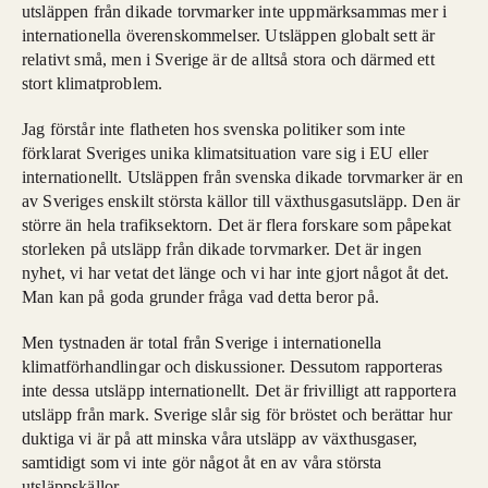
utsläppen från dikade torvmarker inte uppmärksammas mer i
internationella överenskommelser. Utsläppen globalt sett är
relativt små, men i Sverige är de alltså stora och därmed ett
stort klimatproblem.
Jag förstår inte flatheten hos svenska politiker som inte
förklarat Sveriges unika klimatsituation vare sig i EU eller
internationellt. Utsläppen från svenska dikade torvmarker är en
av Sveriges enskilt största källor till växthusgasutsläpp. Den är
större än hela trafiksektorn. Det är flera forskare som påpekat
storleken på utsläpp från dikade torvmarker. Det är ingen
nyhet, vi har vetat det länge och vi har inte gjort något åt det.
Man kan på goda grunder fråga vad detta beror på.
Men tystnaden är total från Sverige i internationella
klimatförhandlingar och diskussioner. Dessutom rapporteras
inte dessa utsläpp internationellt. Det är frivilligt att rapportera
utsläpp från mark. Sverige slår sig för bröstet och berättar hur
duktiga vi är på att minska våra utsläpp av växthusgaser,
samtidigt som vi inte gör något åt en av våra största
utsläppskällor.