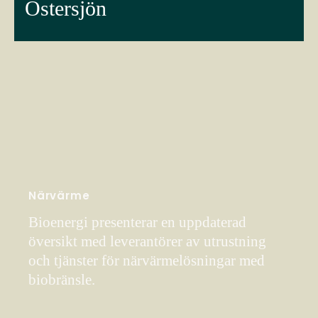
Östersjön
Närvärme
Bioenergi presenterar en uppdaterad
översikt med leverantörer av utrustning
och tjänster för närvärmelösningar med
biobränsle.