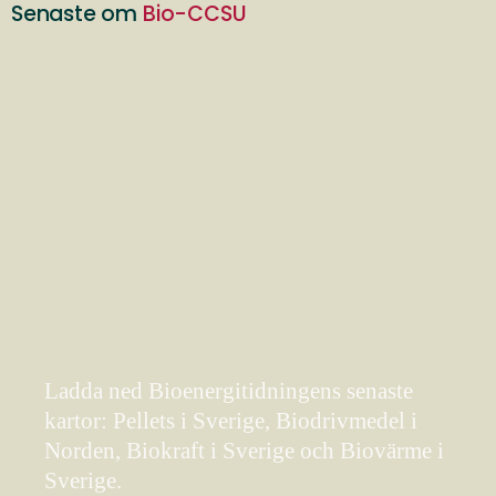
Senaste om
Bio-CCSU
Ladda ned Bioenergitidningens senaste
kartor: Pellets i Sverige, Biodrivmedel i
Norden, Biokraft i Sverige och Biovärme i
Sverige.