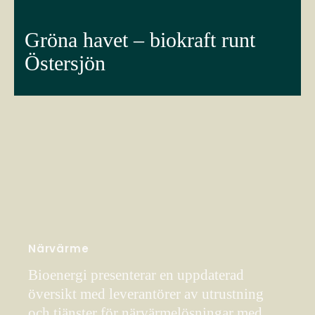
Gröna havet – biokraft runt
Östersjön
Närvärme
Bioenergi presenterar en uppdaterad
översikt med leverantörer av utrustning
och tjänster för närvärmelösningar med