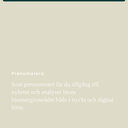
Prenumerera
Som prenumerant får du tillgång till
nyheter och analyser inom
bioenergiområdet både i tryckt och digital
form.