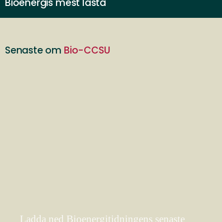
Bioenergis mest lästa
Senaste om
Bio-CCSU
Ladda ned Bioenergitidningens senaste