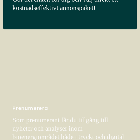
kostnadseffektivt annonspaket!
Prenumerera
Som prenumerant får du tillgång till
nyheter och analyser inom
bioenergiområdet både i tryckt och digital