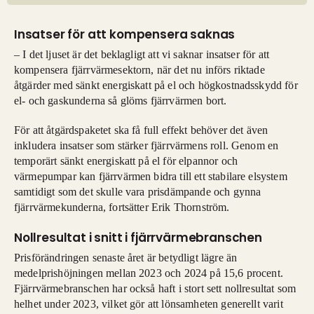
Insatser för att kompensera saknas
– I det ljuset är det beklagligt att vi saknar insatser för att
kompensera fjärrvärmesektorn, när det nu införs riktade
åtgärder med sänkt energiskatt på el och högkostnadsskydd för
el- och gaskunderna så glöms fjärrvärmen bort.
För att åtgärdspaketet ska få full effekt behöver det även
inkludera insatser som stärker fjärrvärmens roll. Genom en
temporärt sänkt energiskatt på el för elpannor och
värmepumpar kan fjärrvärmen bidra till ett stabilare elsystem
samtidigt som det skulle vara prisdämpande och gynna
fjärrvärmekunderna, fortsätter Erik Thornström.
Nollresultat i snitt i fjärrvärmebranschen
Prisförändringen senaste året är betydligt lägre än
medelprishöjningen mellan 2023 och 2024 på 15,6 procent.
Fjärrvärmebranschen har också haft i stort sett nollresultat som
helhet under 2023, vilket gör att lönsamheten generellt varit