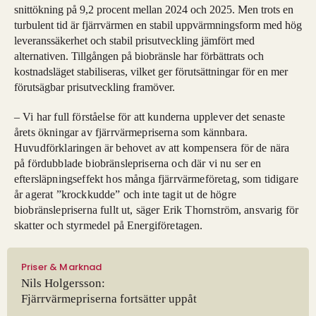
snittökning på 9,2 procent mellan 2024 och 2025. Men trots en
turbulent tid är fjärrvärmen en stabil uppvärmningsform med hög
leveranssäkerhet och stabil prisutveckling jämfört med
alternativen. Tillgången på biobränsle har förbättrats och
kostnadsläget stabiliseras, vilket ger förutsättningar för en mer
förutsägbar prisutveckling framöver.
– Vi har full förståelse för att kunderna upplever det senaste
årets ökningar av fjärrvärmepriserna som kännbara.
Huvudförklaringen är behovet av att kompensera för de nära
på fördubblade biobränslepriserna och där vi nu ser en
eftersläpningseffekt hos många fjärrvärmeföretag, som tidigare
år agerat ”krockkudde” och inte tagit ut de högre
biobränslepriserna fullt ut, säger Erik Thornström, ansvarig för
skatter och styrmedel på Energiföretagen.
Priser & Marknad
Nils Holgersson:
Fjärrvärmepriserna fortsätter uppåt