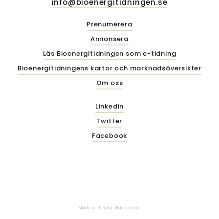
info@bioenergitidningen.se
Prenumerera
Annonsera
Läs Bioenergitidningen som e-tidning
Bioenergitidningens kartor och marknadsöversikter
Om oss
Linkedin
Twitter
Facebook
Made with ♥ by
Wonderfour