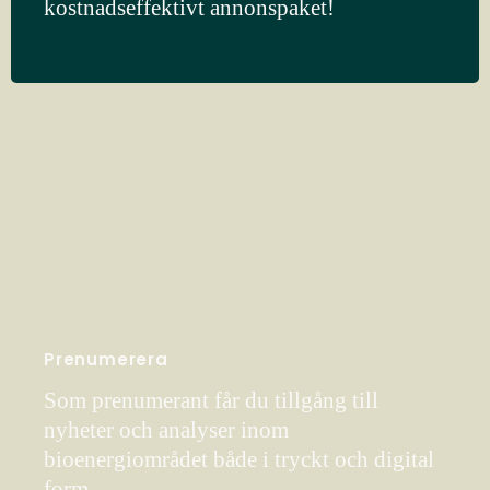
kostnadseffektivt annonspaket!
Prenumerera
Som prenumerant får du tillgång till
nyheter och analyser inom
bioenergiområdet både i tryckt och digital
form.