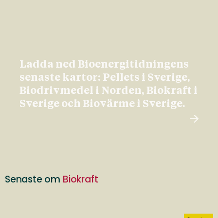
Ladda ned Bioenergitidningens
senaste kartor: Pellets i Sverige,
Biodrivmedel i Norden, Biokraft i
Sverige och Biovärme i Sverige.
Senaste om
Biokraft