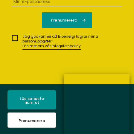
Jag godkänner att Bioenergi lagrar mina
personuppgifter.
Läs mer om vår integritetspolicy
Läs senaste
numret
Prenumerera