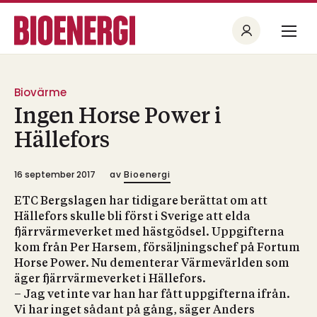
Biovärme
Ingen Horse Power i
Hällefors
16 september 2017
av
Bioenergi
ETC Bergslagen har tidigare berättat om att
Hällefors skulle bli först i Sverige att elda
fjärrvärmeverket med hästgödsel. Uppgifterna
kom från Per Harsem, försäljningschef på Fortum
Horse Power. Nu dementerar Värmevärlden som
äger fjärrvärmeverket i Hällefors.
– Jag vet inte var han har fått uppgifterna ifrån.
Vi har inget sådant på gång, säger Anders