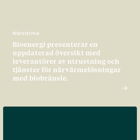
Närvärme
Bioenergi presenterar en
uppdaterad översikt med
leverantörer av utrustning och
tjänster för närvärmelösningar
med biobränsle.