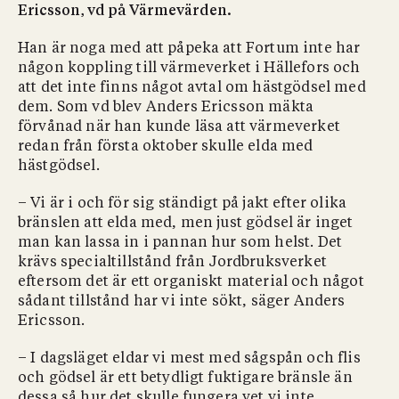
Ericsson, vd på Värmevärden.
Han är noga med att påpeka att Fortum inte har
någon koppling till värmeverket i Hällefors och
att det inte finns något avtal om hästgödsel med
dem. Som vd blev Anders Ericsson mäkta
förvånad när han kunde läsa att värmeverket
redan från första oktober skulle elda med
hästgödsel.
– Vi är i och för sig ständigt på jakt efter olika
bränslen att elda med, men just gödsel är inget
man kan lassa in i pannan hur som helst. Det
krävs specialtillstånd från Jordbruksverket
eftersom det är ett organiskt material och något
sådant tillstånd har vi inte sökt, säger Anders
Ericsson.
– I dagsläget eldar vi mest med sågspån och flis
och gödsel är ett betydligt fuktigare bränsle än
dessa så hur det skulle fungera vet vi inte,