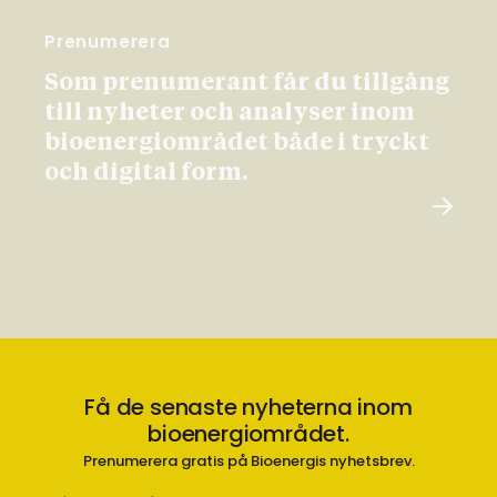
Prenumerera
Som prenumerant får du tillgång
till nyheter och analyser inom
bioenergiområdet både i tryckt
och digital form.
Få de senaste nyheterna inom
bioenergiområdet.
Prenumerera gratis på Bioenergis nyhetsbrev.