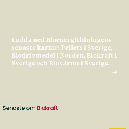
Ladda ned Bioenergitidningens
senaste kartor: Pellets i Sverige,
Biodrivmedel i Norden, Biokraft i
Sverige och Biovärme i Sverige.
Senaste om
Biokraft