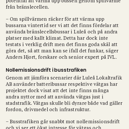
potential att värma upp bussen genom spillvärme
från bränslecellen.
– Om spillvärmen räcker för att värma upp
bussarna vintertid ser vi att det finns fördelar att
använda bränslecellsbussar i Luleå och på andra
platser med kallt klimat. Detta har dock inte
testats i verklig drift men det finns goda skäl att
göra det, så att man kan se ifall det funkar, säger
Anders Hjort, forskare och senior expert på IVL.
Nollemissionsdrift i busstrafiken
Genom att jämföra scenarier där Luleå Lokaltrafik
AB använder batteribussar respektive vätgas har
projektet dock visat att det inte finns många
andra nyttor med att använda vätgas just i
stadstrafik. Vätgas skulle bli dyrare både vad gäller
fordon, drivmedel och infrastruktur.
– Busstrafiken går snabbt mot nollemissionsdrift
och vi ser ett ökat intresse för vätgas och