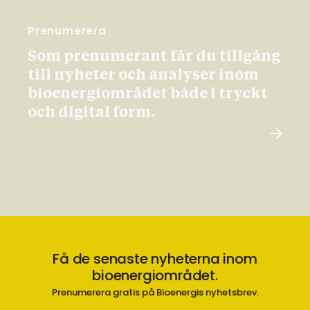
Prenumerera
Som prenumerant får du tillgång
till nyheter och analyser inom
bioenergiområdet både i tryckt
och digital form.
Få de senaste nyheterna inom
bioenergiområdet.
Prenumerera gratis på Bioenergis nyhetsbrev.