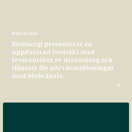
Närvärme
Bioenergi presenterar en
uppdaterad översikt med
leverantörer av utrustning och
tjänster för närvärmelösningar
med biobränsle.