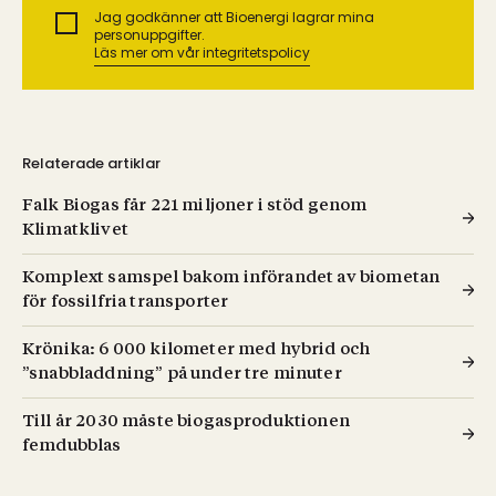
Jag godkänner att Bioenergi lagrar mina
personuppgifter.
Läs mer om vår integritetspolicy
Relaterade artiklar
Falk Biogas får 221 miljoner i stöd genom
Klimatklivet
Komplext samspel bakom införandet av biometan
för fossilfria transporter
Krönika: 6 000 kilometer med hybrid och
”snabbladdning” på under tre minuter
Till år 2030 måste biogasproduktionen
femdubblas