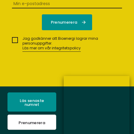
Jag godkänner att Bioenergi lagrar mina
personuppgifter.
Läs mer om vår integritetspolicy
Läs senaste
numret
Prenumerera