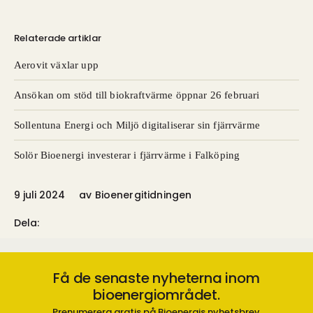
Relaterade artiklar
Aerovit växlar upp
Ansökan om stöd till biokraftvärme öppnar 26 februari
Sollentuna Energi och Miljö digitaliserar sin fjärrvärme
Solör Bioenergi investerar i fjärrvärme i Falköping
9 juli 2024
av
Bioenergitidningen
Dela:
Få de senaste nyheterna inom
bioenergiområdet.
Prenumerera gratis på Bioenergis nyhetsbrev.