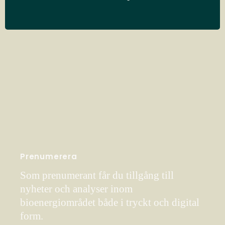
Prenumerera
Som prenumerant får du tillgång till
nyheter och analyser inom
bioenergiområdet både i tryckt och digital
form.