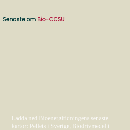
Senaste om
Bio-CCSU
Ladda ned Bioenergitidningens senaste
kartor: Pellets i Sverige, Biodrivmedel i