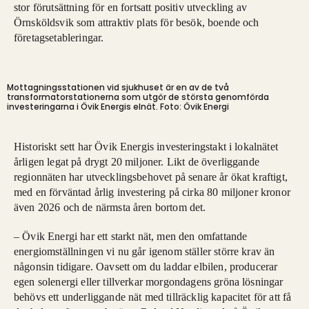
stor förutsättning för en fortsatt positiv utveckling av
Örnsköldsvik som attraktiv plats för besök, boende och
företagsetableringar.
Mottagningsstationen vid sjukhuset är en av de två
transformatorstationerna som utgör de största genomförda
investeringarna i Övik Energis elnät. Foto: Övik Energi
Historiskt sett har Övik Energis investeringstakt i lokalnätet
årligen legat på drygt 20 miljoner. Likt de överliggande
regionnäten har utvecklingsbehovet på senare år ökat kraftigt,
med en förväntad årlig investering på cirka 80 miljoner kronor
även 2026 och de närmsta åren bortom det.
– Övik Energi har ett starkt nät, men den omfattande
energiomställningen vi nu går igenom ställer större krav än
någonsin tidigare. Oavsett om du laddar elbilen, producerar
egen solenergi eller tillverkar morgondagens gröna lösningar
behövs ett underliggande nät med tillräcklig kapacitet för att få