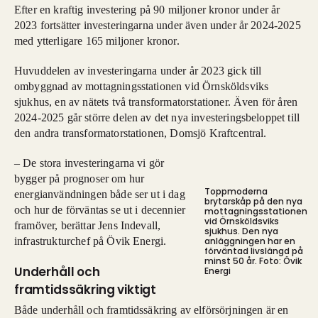
Efter en kraftig investering på 90 miljoner kronor under år
2023 fortsätter investeringarna under även under år 2024-2025
med ytterligare 165 miljoner kronor.
Huvuddelen av investeringarna under år 2023 gick till
ombyggnad av mottagningsstationen vid Örnsköldsviks
sjukhus, en av nätets två transformatorstationer. Även för åren
2024-2025 går större delen av det nya investeringsbeloppet till
den andra transformatorstationen, Domsjö Kraftcentral.
– De stora investeringarna vi gör
bygger på prognoser om hur
Toppmoderna
energianvändningen både ser ut i dag
brytarskåp på den nya
och hur de förväntas se ut i decennier
mottagningsstationen
vid Örnsköldsviks
framöver, berättar Jens Indevall,
sjukhus. Den nya
infrastrukturchef på Övik Energi.
anläggningen har en
förväntad livslängd på
minst 50 år. Foto: Övik
Underhåll och
Energi
framtidssäkring viktigt
Både underhåll och framtidssäkring av elförsörjningen är en