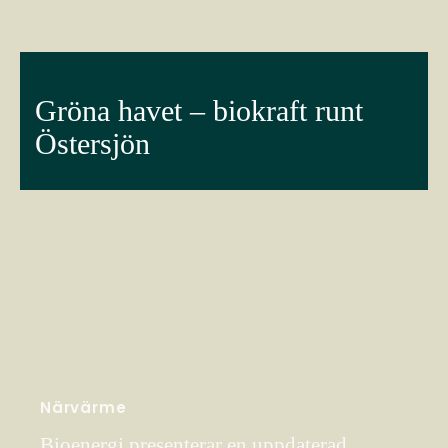
Gröna havet – biokraft runt
Östersjön
Närvärme
Bioenergi presenterar en uppdaterad