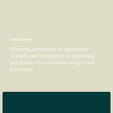
Närvärme
Bioenergi presenterar en uppdaterad
översikt med leverantörer av utrustning
och tjänster för närvärmelösningar med
biobränsle.