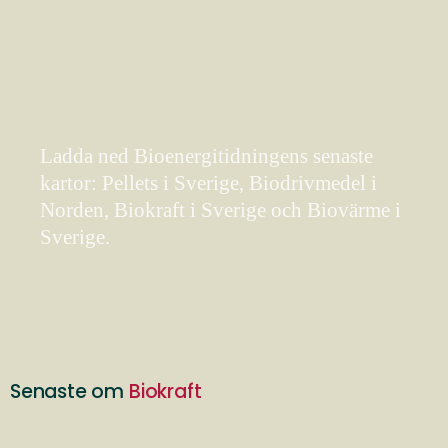
Ladda ned Bioenergitidningens senaste
kartor: Pellets i Sverige, Biodrivmedel i
Norden, Biokraft i Sverige och Biovärme i
Sverige.
Senaste om
Biokraft