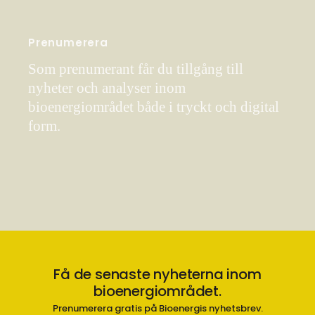
Prenumerera
Som prenumerant får du tillgång till
nyheter och analyser inom
bioenergiområdet både i tryckt och digital
form.
Få de senaste nyheterna inom
bioenergiområdet.
Prenumerera gratis på Bioenergis nyhetsbrev.