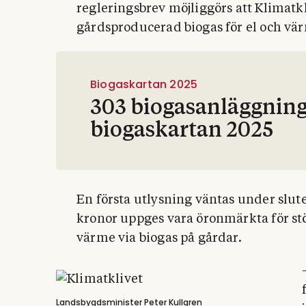
regleringsbrev möjliggörs att Klimatkl
gårdsproducerad biogas för el och vä
Biogaskartan 2025
303 biogasanläggning
biogaskartan 2025
En första utlysning väntas under slute
kronor uppges vara öronmärkta för stöd
värme via biogas på gårdar.
Landsbygdsminister Peter Kullgren