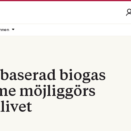
mnen
dsbaserad biogas
rme möjliggörs
livet