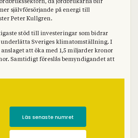
jordbrukssektorn, då jordbrukarna blir
mer självförsörjande på energi till
ter Peter Kullgren.
igaste stöd till investeringar som bidrar
h underlätta Sveriges klimatomställning. I
 anslaget att öka med 1,5 miljarder kronor
kronor. Samtidigt föreslås bemyndigandet att
Läs senaste numret