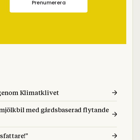
Prenumerera
d genom Klimatklivet
 mjölkbil med gårdsbaserad flytande
sfattare!”