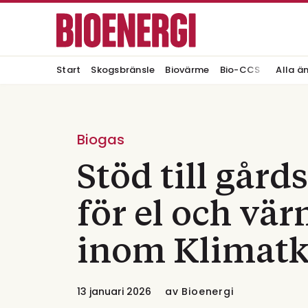
Start
Skogsbränsle
Biovärme
Bio-CCS
Alla ä
Biogas
Stöd till går
för el och vä
inom Klimatk
13 januari 2026
av
Bioenergi