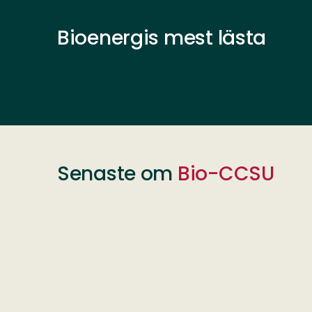
Bioenergis mest lästa
Senaste om
Bio-CCSU