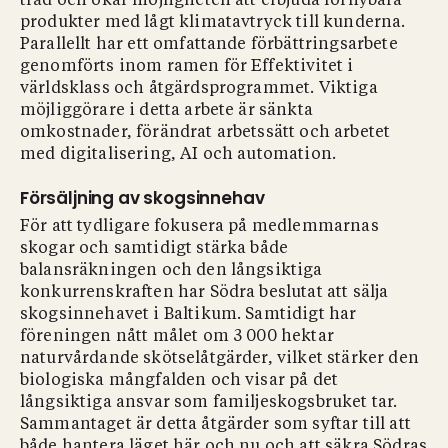
träd och ökar möjligheten att erbjuda förnybara
produkter med lågt klimatavtryck till kunderna.
Parallellt har ett omfattande förbättringsarbete
genomförts inom ramen för Effektivitet i
världsklass och åtgärdsprogrammet. Viktiga
möjliggörare i detta arbete är sänkta
omkostnader, förändrat arbetssätt och arbetet
med digitalisering, AI och automation.
Försäljning av skogsinnehav
För att tydligare fokusera på medlemmarnas
skogar och samtidigt stärka både
balansräkningen och den långsiktiga
konkurrenskraften har Södra beslutat att sälja
skogsinnehavet i Baltikum. Samtidigt har
föreningen nått målet om 3 000 hektar
naturvårdande skötselåtgärder, vilket stärker den
biologiska mångfalden och visar på det
långsiktiga ansvar som familjeskogsbruket tar.
Sammantaget är detta åtgärder som syftar till att
både hantera läget här och nu och att säkra Södras