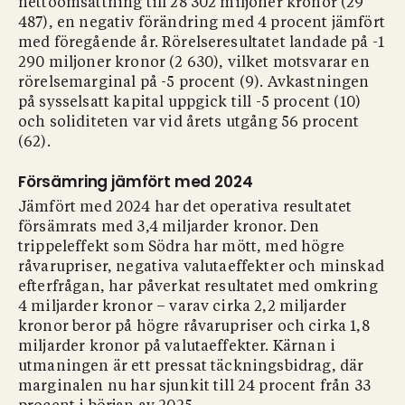
nettoomsättning till 28 302 miljoner kronor (29
487), en negativ förändring med 4 procent jämfört
med föregående år. Rörelseresultatet landade på -1
290 miljoner kronor (2 630), vilket motsvarar en
rörelsemarginal på -5 procent (9). Avkastningen
på sysselsatt kapital uppgick till -5 procent (10)
och soliditeten var vid årets utgång 56 procent
(62).
Försämring jämfört med 2024
Jämfört med 2024 har det operativa resultatet
försämrats med 3,4 miljarder kronor. Den
trippeleffekt som Södra har mött, med högre
råvarupriser, negativa valutaeffekter och minskad
efterfrågan, har påverkat resultatet med omkring
4 miljarder kronor – varav cirka 2,2 miljarder
kronor beror på högre råvarupriser och cirka 1,8
miljarder kronor på valutaeffekter. Kärnan i
utmaningen är ett pressat täckningsbidrag, där
marginalen nu har sjunkit till 24 procent från 33