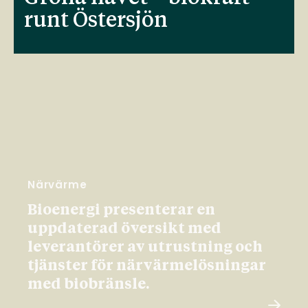
runt Östersjön
Närvärme
Bioenergi presenterar en
uppdaterad översikt med
leverantörer av utrustning och
tjänster för närvärmelösningar
med biobränsle.