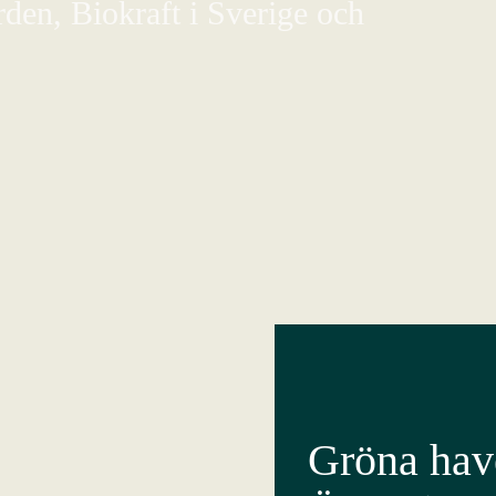
den, Biokraft i Sverige och
Gröna have