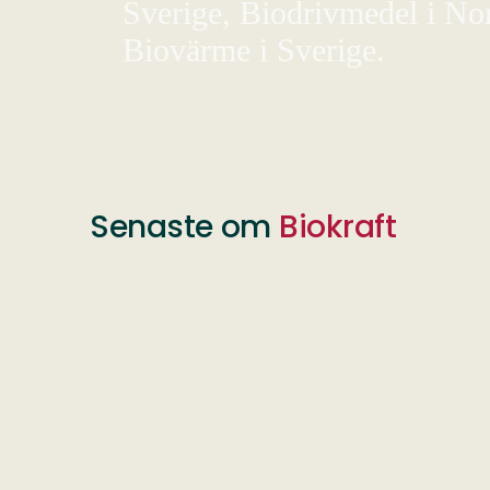
Sverige, Biodrivmedel i Nor
Biovärme i Sverige.
Senaste om
Biokraft