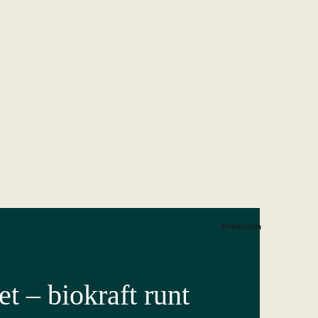
Premium
t – biokraft runt