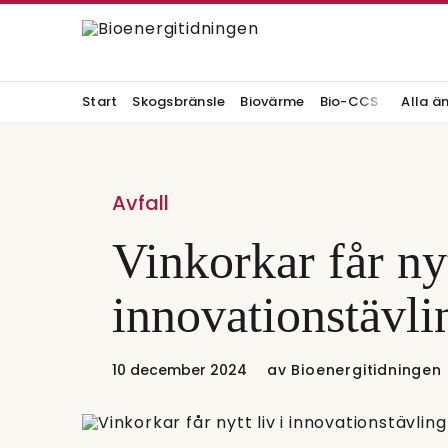
Start
Skogsbränsle
Biovärme
Bio-CCS
Alla ä
Avfall
Vinkorkar får nyt
innovationstävli
10 december 2024
av
Bioenergitidningen