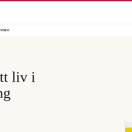
mnen
t liv i
ng