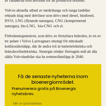
av råmaterial som används för att producera bränslet.
biobränsle som kan tillverkas av en rad olika material
som vegetabiliska oljor, men även avfallsprodukter.
Volvos aktuella utbud av medeltunga och tunga lastbilar
erbjuds idag med drivlinor som drivs med diesel, biodiesel,
HVO, LNG (flytande naturgas), CNG (komprimerad
naturgas), bio-LNG, bio-CNG och el.
Förbränningsmotorn, som drivs av förnybara bränslen, är en av
tre pelare i Volvo Lastvagnars strategi för minskade
koldioxidutsläpp, där de andra två är batterielektriska och
bränslecellselektriska. Strategin stödjer företagets mål att alla
sålda Volvolastbilar ska ha nettonollutsläpp år 2040.
Få de senaste nyheterna inom
bioenergiområdet.
Prenumerera gratis på Bioenergis
nyhetsbrev.