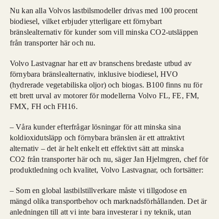
Nu kan alla Volvos lastbilsmodeller drivas med 100 procent
biodiesel, vilket erbjuder ytterligare ett förnybart
bränslealternativ för kunder som vill minska CO2-utsläppen
från transporter här och nu.
Volvo Lastvagnar har ett av branschens bredaste utbud av
förnybara bränslealternativ, inklusive biodiesel, HVO
(hydrerade vegetabiliska oljor) och biogas. B100 finns nu för
ett brett urval av motorer för modellerna Volvo FL, FE, FM,
FMX, FH och FH16.
– Våra kunder efterfrågar lösningar för att minska sina
koldioxidutsläpp och förnybara bränslen är ett attraktivt
alternativ – det är helt enkelt ett effektivt sätt att minska
CO2 från transporter här och nu, säger Jan Hjelmgren, chef för
produktledning och kvalitet, Volvo Lastvagnar, och fortsätter:
– Som en global lastbilstillverkare måste vi tillgodose en
mängd olika transportbehov och marknadsförhållanden. Det är
anledningen till att vi inte bara investerar i ny teknik, utan