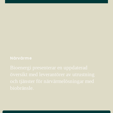
Närvärme
Bioenergi presenterar en uppdaterad
översikt med leverantörer av utrustning
och tjänster för närvärmelösningar med
biobränsle.