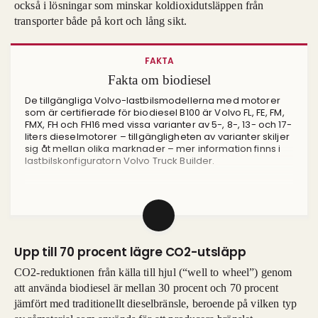
också i lösningar som minskar koldioxidutsläppen från
transporter både på kort och lång sikt.
FAKTA
Fakta om biodiesel
De tillgängliga Volvo-lastbilsmodellerna med motorer
som är certifierade för biodiesel B100 är Volvo FL, FE, FM,
FMX, FH och FH16 med vissa varianter av 5-, 8-, 13- och 17-
liters dieselmotorer – tillgängligheten av varianter skiljer
sig åt mellan olika marknader – mer information finns i
lastbilskonfiguratorn Volvo Truck Builder.
Biodiesel är ett icke-fossilt bränsle som kommer från
vegetabiliska oljor (till exempel rapsolja) och är relativt
enkelt att producera.
Biodiesel är också känd som fettsyrametylester (FAME)
Upp till 70 procent lägre CO2-utsläpp
enligt standard EN14214.
Alla Volvo Lastvagnars dieselmotorer är också
CO2-reduktionen från källa till hjul (“well to wheel”) genom
certifierade för att köras på HVO100-bränsle.
att använda biodiesel är mellan 30 procent och 70 procent
jämfört med traditionellt dieselbränsle, beroende på vilken typ
HVO (hydrerad vegetabilisk olja) är i grunden ett