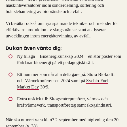
maskinleverantörer inom sönderdelning, sortering och
bränslehantering av biobränsle och avfall.
Vi berättar också om nya spännande tekniker och metoder för
effektivare produktion av skogsbränsle samt analyserar
utvecklingen inom energiåtervinning av avfall.
Du kan även vänta dig:
Ny bilaga –
Bioenergikunskap 2024
– en stor poster som
förklarar bioenergi på ett pedagogiskt sätt.
Ett nummer som når alla deltagare på: Stora Biokraft-
och Värmekonferensen 2024 samt på
Svebio Fuel
Market Day
30/9.
Extra utskick till: Skogsentreprenörer, värme- och
kraftvärmeverk, transportföretag samt skogsindustri.
När ska numret vara klart?
2 september med utgivning den 20
september (v. 38).