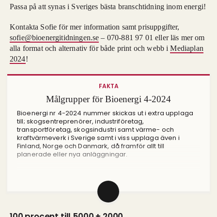
Passa på att synas i Sveriges bästa branschtidning inom energi!
Kontakta Sofie för mer information samt prisuppgifter,
sofie@bioenergitidningen.se
– 070-881 97 01 eller läs mer om
alla format och alternativ för både print och webb i
Mediaplan
2024
!
FAKTA
Målgrupper för Bioenergi 4-2024
Bioenergi nr 4-2024 nummer skickas ut i extra upplaga
till; skogsentreprenörer, industriföretag,
transportföretag, skogsindustri samt värme- och
kraftvärmeverk i Sverige samt i viss upplaga även i
Finland, Norge och Danmark, då framför allt till
planerade eller nya anläggningar.
100 procent till 5000 + 2000