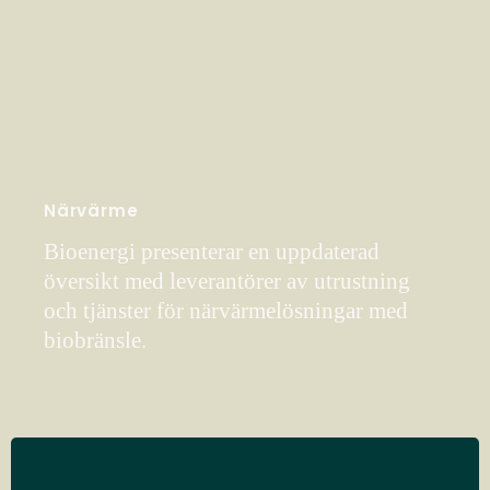
Närvärme
Bioenergi presenterar en uppdaterad
översikt med leverantörer av utrustning
och tjänster för närvärmelösningar med
biobränsle.