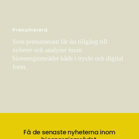
Prenumerera
Som prenumerant får du tillgång till
nyheter och analyser inom
bioenergiområdet både i tryckt och digital
form.
Få de senaste nyheterna inom