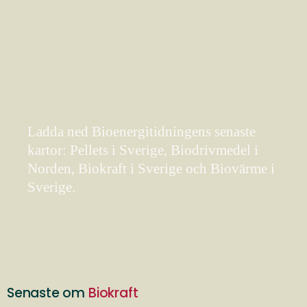
Ladda ned Bioenergitidningens senaste
kartor: Pellets i Sverige, Biodrivmedel i
Norden, Biokraft i Sverige och Biovärme i
Sverige.
Senaste om
Biokraft