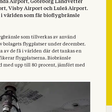
nda Airport, Göteborg Landvetter
t, Visby Airport och Luleå Airport.
 i världen som får bioflygbränsle
ygbränsle som tillverkas av använd
av bolagets flygplatser under december.
a av de få i världen där det tankas en
fikerar flygplatserna. Biobränsle
id med upp till 80 procent, jämfört med