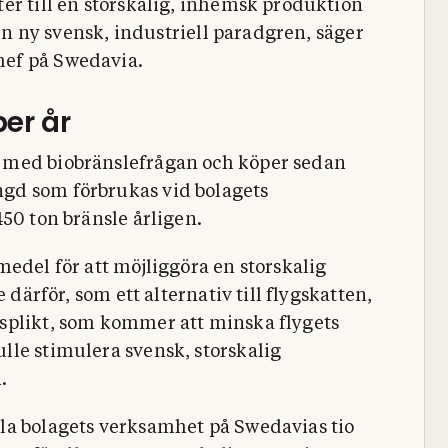
er till en storskalig, inhemsk produktion
 en ny svensk, industriell paradgren, säger
ef på Swedavia.
per år
 med biobränslefrågan och köper sedan
gd som förbrukas vid bolagets
50 ton bränsle årligen.
edel för att möjliggöra en storskalig
 därför, som ett alternativ till flygskatten,
splikt, som kommer att minska flygets
le stimulera svensk, storskalig
.
la bolagets verksamhet på Swedavias tio