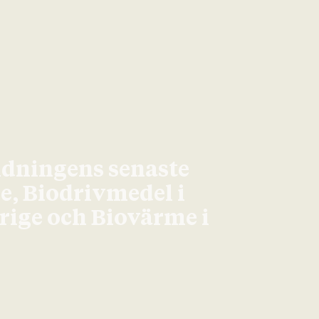
idningens senaste
ge, Biodrivmedel i
erige och Biovärme i