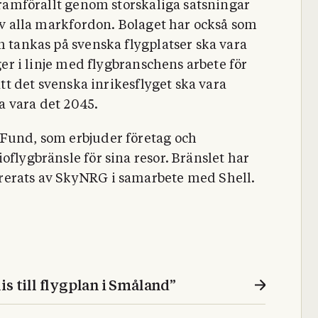
 framförallt genom storskaliga satsningar
 av alla markfordon. Bolaget har också som
m tankas på svenska flygplatser ska vara
gger i linje med flygbranschens arbete för
att det svenska inrikesflyget ska vara
ka vara det 2045.
 Fund, som erbjuder företag och
oflygbränsle för sina resor. Bränslet har
rerats av SkyNRG i samarbete med Shell.
flis till flygplan i Småland”