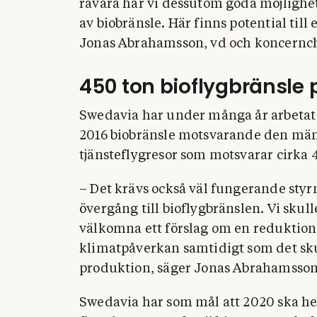
råvara har vi dessutom goda möjlighet
av biobränsle. Här finns potential till
Jonas Abrahamsson, vd och koncernch
450 ton bioflygbränsle 
Swedavia har under många år arbetat
2016 biobränsle motsvarande den män
tjänsteflygresor som motsvarar cirka 4
– Det krävs också väl fungerande styrm
övergång till bioflygbränslen. Vi skulle
välkomna ett förslag om en reduktion
klimatpåverkan samtidigt som det skul
produktion, säger Jonas Abrahamsson
Swedavia har som mål att 2020 ska he