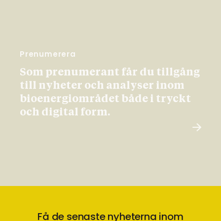
Prenumerera
Som prenumerant får du tillgång
till nyheter och analyser inom
bioenergiområdet både i tryckt
och digital form.
Få de senaste nyheterna inom