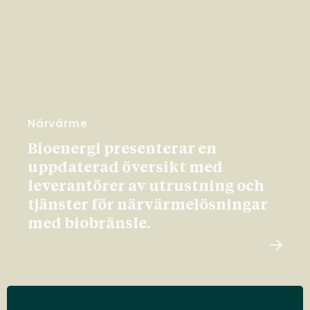
Närvärme
Bioenergi presenterar en
uppdaterad översikt med
leverantörer av utrustning och
tjänster för närvärmelösningar
med biobränsle.