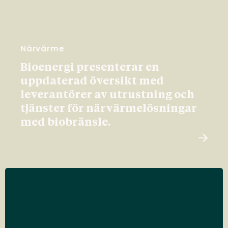
Närvärme
Bioenergi presenterar en
uppdaterad översikt med
leverantörer av utrustning och
tjänster för närvärmelösningar
med biobränsle.