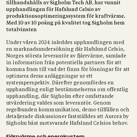
tillhandahålls av Sigholm Tech AB, har vunnit
upphandlingen för Hafslund Celsio av
produktionsoptimeringssystem för kraftvärme.
Med 10 av 10 poäng på kvalitet tog Sigholm hem
totalvinsten
Under våren 2024 inleddes upphandlingen med
en marknadsundersökning där Hafslund Celsio,
Norges största leverantör av fjärrvärme, samlade
in information från potentiella partners för att
komma fram till vad det finns för lösningar för att
optimera deras anläggningar ur ett
systemperspektiv. Därefter genomfördes en
upphandling enligt bestämmelserna om offentlig
upphandling, där Sigholm efter omfattande
utvärdering valdes som leverantör. Genom
regelbunden kommunikation, demo-tillfällen och
detaljerade diskussioner fastställdes att Aurora by
Sigholm bäst motsvarade Hafslund Celsios behov.
Fjärrvärme och energisystem