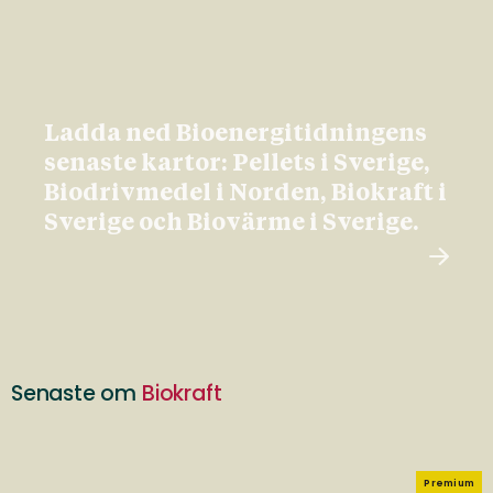
Ladda ned Bioenergitidningens
senaste kartor: Pellets i Sverige,
Biodrivmedel i Norden, Biokraft i
Sverige och Biovärme i Sverige.
Senaste om
Biokraft
Premium