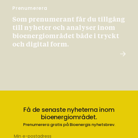
Prenumerera
Som prenumerant får du tillgång
till nyheter och analyser inom
bioenergiområdet både i tryckt
och digital form.
Få de senaste nyheterna inom
bioenergiområdet.
Prenumerera gratis på Bioenergis nyhetsbrev.