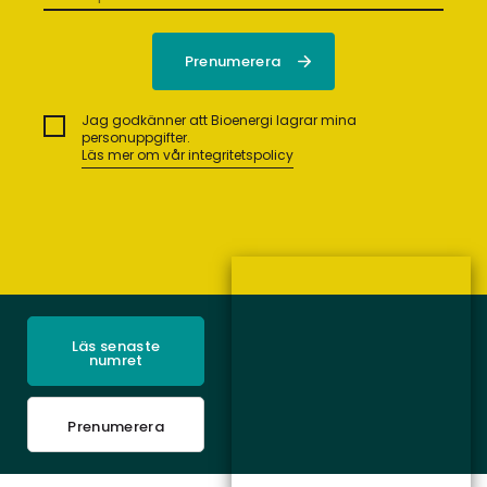
Jag godkänner att Bioenergi lagrar mina
personuppgifter.
Läs mer om vår integritetspolicy
Läs senaste
numret
Prenumerera