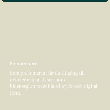
Prenumerera
Som prenumerant får du tillgång till
nyheter och analyser inom
bioenergiområdet både i tryckt och digital
form.