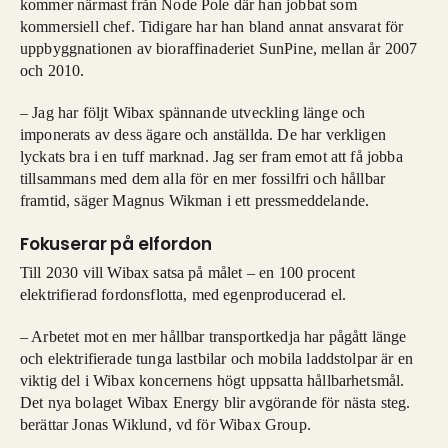
kommer närmast från Node Pole där han jobbat som
kommersiell chef. Tidigare har han bland annat ansvarat för
uppbyggnationen av bioraffinaderiet SunPine, mellan år 2007
och 2010.
– Jag har följt Wibax spännande utveckling länge och
imponerats av dess ägare och anställda. De har verkligen
lyckats bra i en tuff marknad. Jag ser fram emot att få jobba
tillsammans med dem alla för en mer fossilfri och hållbar
framtid, säger Magnus Wikman i ett pressmeddelande.
Fokuserar på elfordon
Till 2030 vill Wibax satsa på målet – en 100 procent
elektrifierad fordonsflotta, med egenproducerad el.
– Arbetet mot en mer hållbar transportkedja har pågått länge
och elektrifierade tunga lastbilar och mobila laddstolpar är en
viktig del i Wibax koncernens högt uppsatta hållbarhetsmål.
Det nya bolaget Wibax Energy blir avgörande för nästa steg.
berättar Jonas Wiklund, vd för Wibax Group.