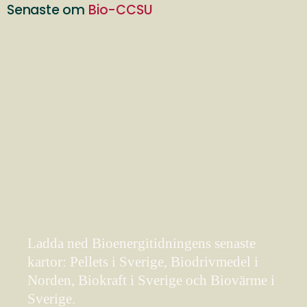
Senaste om
Bio-CCSU
Ladda ned Bioenergitidningens senaste
kartor: Pellets i Sverige, Biodrivmedel i
Norden, Biokraft i Sverige och Biovärme i
Sverige.