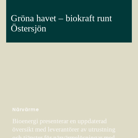
Gröna havet – biokraft runt
Östersjön
Närvärme
Bioenergi presenterar en uppdaterad
översikt med leverantörer av utrustning
och tjänster för närvärmelösningar med