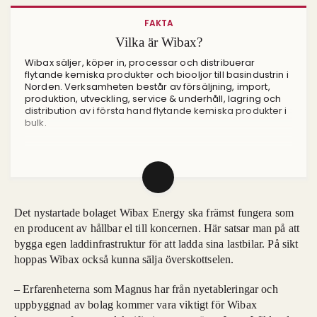
FAKTA
Vilka är Wibax?
Wibax säljer, köper in, processar och distribuerar
flytande kemiska produkter och biooljor till basindustrin i
Norden. Verksamheten består av försäljning, import,
produktion, utveckling, service & underhåll, lagring och
distribution av i första hand flytande kemiska produkter i
bulk.
Huvudkontoret och produktionen ligger i Piteå, men
bolaget har också kontor och terminaler runt om i
Sverige, Finland, Estland och Norge. Totalt omsätter
Wibax 2,9 miljarder kronor och har drygt 300 anställda.
Det nystartade bolaget Wibax Energy ska främst fungera som
Källa: Wibax
en producent av hållbar el till koncernen. Här satsar man på att
bygga egen laddinfrastruktur för att ladda sina lastbilar. På sikt
hoppas Wibax också kunna sälja överskottselen.
– Erfarenheterna som Magnus har från nyetableringar och
uppbyggnad av bolag kommer vara viktigt för Wibax