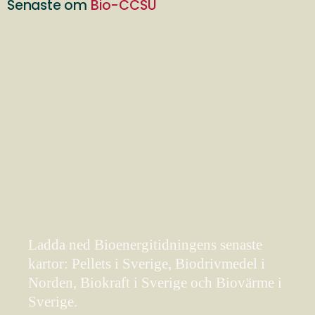
Senaste om
Bio-CCSU
Ladda ned Bioenergitidningens senaste
kartor: Pellets i Sverige, Biodrivmedel i
Norden, Biokraft i Sverige och Biovärme i
Sverige.