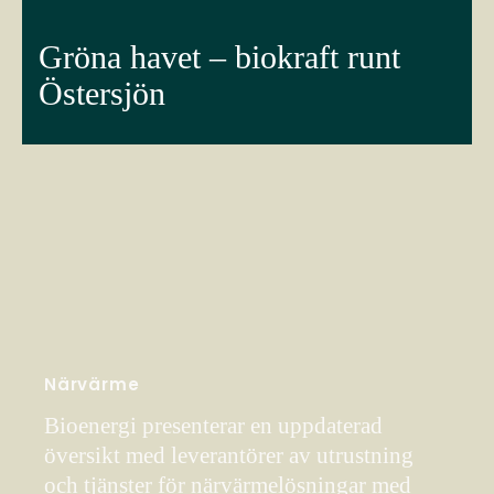
Gröna havet – biokraft runt
Östersjön
Närvärme
Bioenergi presenterar en uppdaterad
översikt med leverantörer av utrustning
och tjänster för närvärmelösningar med