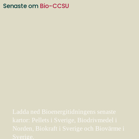
Senaste om
Bio-CCSU
Ladda ned Bioenergitidningens senaste
kartor: Pellets i Sverige, Biodrivmedel i
Norden, Biokraft i Sverige och Biovärme i
Sverige.