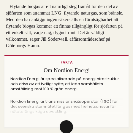
– Flytande biogas är ett naturligt steg framåt för den del av
sjöfarten som anammat LNG, flytande naturgas, som bränsle.
Med den här anläggningen säkerställs en förutsägbarhet att
flytande biogas kommer att finnas tillgängligt för sjöfarten på
ett enkelt sätt, varje dag, dygnet runt. Det är väldigt
välkommet, säger Jill Söderwall, affärsområdeschef på
Göteborgs Hamn.
FAKTA
Om Nordion Energi
Nordion Energi är specialiserade på energiinfrastruktur
och drivs av ett tydligt syfte; att leda samhällets
omställning mot 100 % grön energi.
Nordion Energi är transmissionsnätsoperatör (TSO) för
det svenska stamnätet för gas med helhetsansvar för
nätets långsiktiga utveckling.