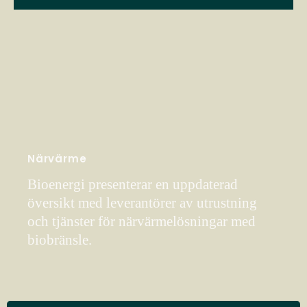
Närvärme
Bioenergi presenterar en uppdaterad
översikt med leverantörer av utrustning
och tjänster för närvärmelösningar med
biobränsle.