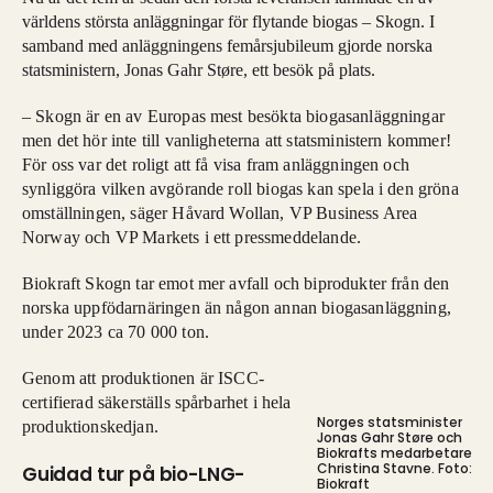
världens största anläggningar för flytande biogas – Skogn. I
samband med anläggningens femårsjubileum gjorde norska
statsministern, Jonas Gahr Støre, ett besök på plats.
– Skogn är en av Europas mest besökta biogasanläggningar
men det hör inte till vanligheterna att statsministern kommer!
För oss var det roligt att få visa fram anläggningen och
synliggöra vilken avgörande roll biogas kan spela i den gröna
omställningen, säger Håvard Wollan, VP Business Area
Norway och VP Markets i ett pressmeddelande.
Biokraft Skogn tar emot mer avfall och biprodukter från den
norska uppfödarnäringen än någon annan biogasanläggning,
under 2023 ca 70 000 ton.
Genom att produktionen är ISCC-
certifierad säkerställs spårbarhet i hela
Norges statsminister
produktionskedjan.
Jonas Gahr Støre och
Biokrafts medarbetare
Christina Stavne. Foto:
Guidad tur på bio-LNG-
Biokraft