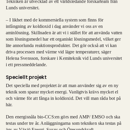
Tekniken är utvecklad av ett världsledande forskarteam från
Lunds universitet.
– I likhet med de kommersiella system som finns för
infångning av koldioxid i dag använder vi oss av en
aminlösning. Skillnaden är att vi i stället för att använda vatten
som lösningsmedel har ett organiskt lösningsmedel, vilket ger
lite annorlunda reaktionsprodukter. Det gör också att vi kan
driva processen med värme vid lägre temperaturer, säger
Helena Svensson, forskare i Kemiteknik vid Lunds universitet
i ett pressmeddelande.
Speciellt projekt
Det speciella med projektet är att man använder sig av en ny
teknik som sparar mycket energi. Vanligtvis krävs mycket el
och värme för att fånga in koldioxid. Det vill man råda bot på
här.
Den energisnåla bio-CCS:en görs med AMP/ EMSO och ska
testas under tre år. Anläggningarna som tekniken ska testas på
ägs av Växjö Energi, Sysav och Öresundskraft.