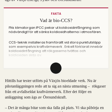
FAKTA
Vad är bio-CCS?
FNs klimatorgan IPCC pekar ut koldioxidinfångning som
nödvändigt för att sänka koldioxidhalterna i atmosfären.
CCS-teknik installeras framförallt vid stora punktutsläpp
som exempelvis kraftvärmeverk . Enkelt förklarat innebär
koldioxidinfångning att rökgaserna tvättas och
koldioxiden skiljs av.
Hittills har tester utförts på Växjös bioeldade verk. Nu är
pilotanläggningen redo att ta sig an nästa utmaning – rökgaser
från ett avfallseldat kraftvärmeverk. Efter det följer en
anläggning som ägs av Öresundskraft.
– Det är många bitar som ska falla på plats. Vi ska påbörja en