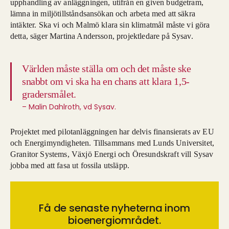
upphandling av anläggningen, utifrån en given budgetram,
lämna in miljötillståndsansökan och arbeta med att säkra
intäkter. Ska vi och Malmö klara sin klimatmål måste vi göra
detta, säger Martina Andersson, projektledare på Sysav.
Världen måste ställa om och det måste ske
snabbt om vi ska ha en chans att klara 1,5-
gradersmålet.
– Malin Dahlroth, vd Sysav.
Projektet med pilotanläggningen har delvis finansierats av EU
och Energimyndigheten. Tillsammans med Lunds Universitet,
Granitor Systems, Växjö Energi och Öresundskraft vill Sysav
jobba med att fasa ut fossila utsläpp.
Få de senaste nyheterna inom
bioenergiområdet.