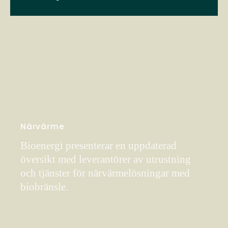
Närvärme
Bioenergi presenterar en uppdaterad
översikt med leverantörer av utrustning
och tjänster för närvärmelösningar med
biobränsle.