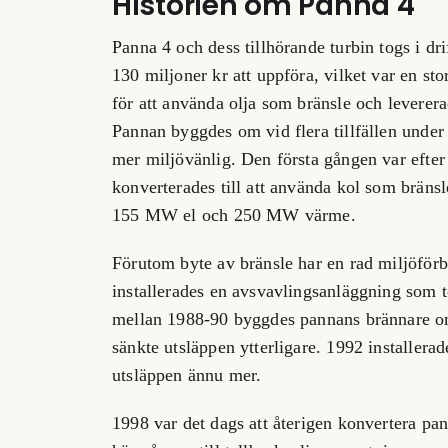
Historien om Panna 4
Panna 4 och dess tillhörande turbin togs i dr
130 miljoner kr att uppföra, vilket var en st
för att använda olja som bränsle och lever
Pannan byggdes om vid flera tillfällen under å
mer miljövänlig. Den första gången var efte
konverterades till att använda kol som bränsl
155 MW el och 250 MW värme.
Förutom byte av bränsle har en rad miljöför
installerades en avsvavlingsanläggning som 
mellan 1988-90 byggdes pannans brännare om
sänkte utsläppen ytterligare. 1992 installer
utsläppen ännu mer.
1998 var det dags att återigen konvertera pan