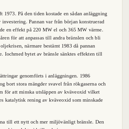
ift 1973. På den tiden kostade en sådan anläggning
or investering. Pannan var från början konstruerad
erade en effekt på 220 MW el och 365 MW värme.
ren för att anpassas till andra bränslen och bli
r oljekrisen, närmare bestämt 1983 då pannan
e. Iochmed bytet av bränsle sänktes effekten till
bättringar genomförts i anläggningen. 1986
tog bort stora mängder svavel från rökgaserna och
 för att minska utsläppen av kväveoxid vilket
ades katalytisk rening av kväveoxid som minskade
na till ett nytt och mer miljövänligt bränsle. Den