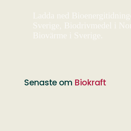
Ladda ned Bioenergitidningen
Sverige, Biodrivmedel i Nor
Biovärme i Sverige.
Senaste om
Biokraft