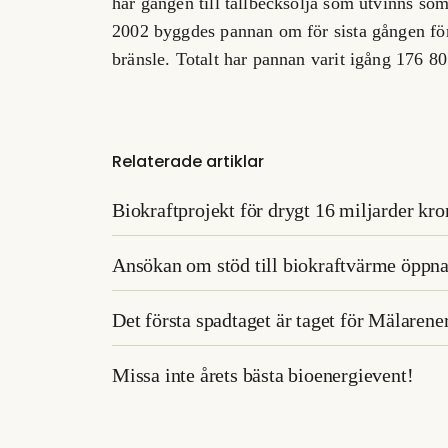
här gången till tallbecksolja som utvinns so
2002 byggdes pannan om för sista gången för
bränsle. Totalt har pannan varit igång 176 8
Relaterade artiklar
Biokraftprojekt för drygt 16 miljarder kro
Ansökan om stöd till biokraftvärme öppna
Det första spadtaget är taget för Mälaren
Missa inte årets bästa bioenergievent!