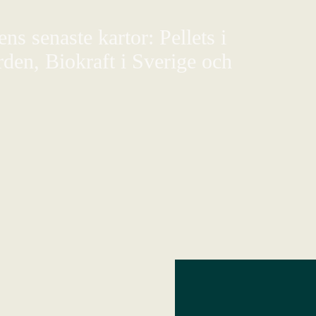
s senaste kartor: Pellets i
den, Biokraft i Sverige och