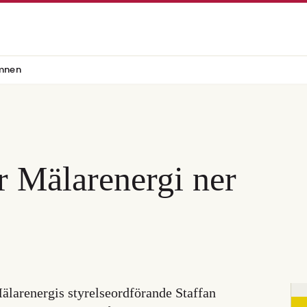
mnen
r Mälarenergi ner
larenergis styrelseordförande Staffan