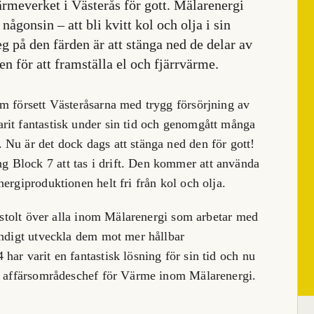
ärmeverket i Västerås för gott. Mälarenergi
ågonsin – att bli kvitt kol och olja i sin
teg på den färden är att stänga ned de delar av
 för att framställa el och fjärrvärme.
m försett Västeråsarna med trygg försörjning av
rit fantastisk under sin tid och genomgått många
Nu är det dock dags att stänga ned den för gott!
 Block 7 att tas i drift. Den kommer att använda
ergiproduktionen helt fri från kol och olja.
h stolt över alla inom Mälarenergi som arbetar med
ändigt utveckla dem mot mer hållbar
ar varit en fantastisk lösning för sin tid och nu
är affärsområdeschef för Värme inom Mälarenergi.