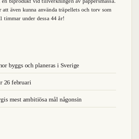
m en biprodukt vid tillverkningen av pappersmassa.
 att även kunna använda träpellets och torv som
01 timmar under dessa 44 år!
nor byggs och planeras i Sverige
r 26 februari
ergis mest ambitiösa mål någonsin