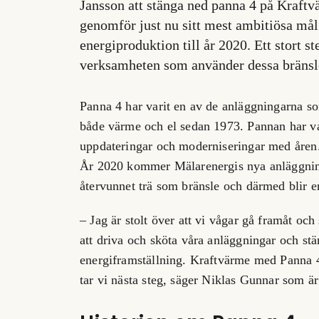
Jansson att stänga ned panna 4 på Kraftv
genomför just nu sitt mest ambitiösa mål n
energiproduktion till år 2020. Ett stort s
verksamheten som använder dessa bränslen
Panna 4 har varit en av de anläggningarna so
både värme och el sedan 1973. Pannan har va
uppdateringar och moderniseringar med åren. 
År 2020 kommer Mälarenergis nya anläggning
återvunnet trä som bränsle och därmed blir en
– Jag är stolt över att vi vågar gå framåt oc
att driva och sköta våra anläggningar och st
energiframställning. Kraftvärme med Panna 4 h
tar vi nästa steg, säger Niklas Gunnar som 