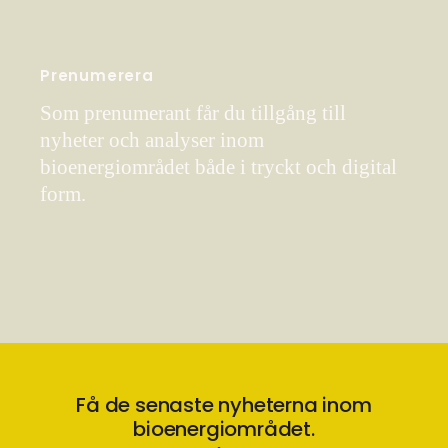
Prenumerera
Som prenumerant får du tillgång till
nyheter och analyser inom
bioenergiområdet både i tryckt och digital
form.
Få de senaste nyheterna inom
bioenergiområdet.