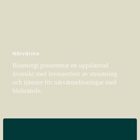
Närvärme
Bioenergi presenterar en uppdaterad
översikt med leverantörer av utrustning
och tjänster för närvärmelösningar med
biobränsle.