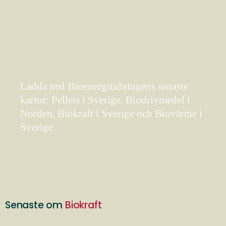
Ladda ned Bioenergitidningens senaste
kartor: Pellets i Sverige, Biodrivmedel i
Norden, Biokraft i Sverige och Biovärme i
Sverige.
Senaste om
Biokraft