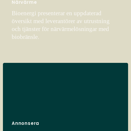
Närvärme
Bioenergi presenterar en uppdaterad
översikt med leverantörer av utrustning
och tjänster för närvärmelösningar med
biobränsle.
Annonsera