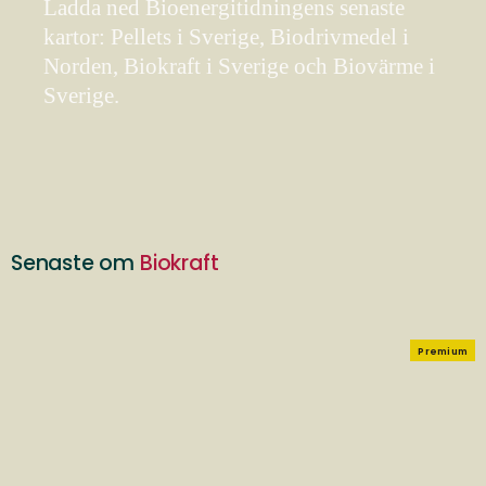
Ladda ned Bioenergitidningens senaste
kartor: Pellets i Sverige, Biodrivmedel i
Norden, Biokraft i Sverige och Biovärme i
Sverige.
Senaste om
Biokraft
Premium