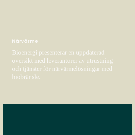
Närvärme
Bioenergi presenterar en uppdaterad
översikt med leverantörer av utrustning
och tjänster för närvärmelösningar med
biobränsle.