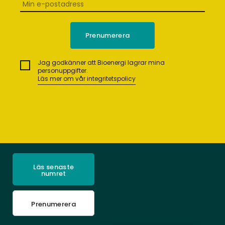
Jag godkänner att Bioenergi lagrar mina
personuppgifter.
Läs mer om vår integritetspolicy
Läs senaste
numret
Prenumerera