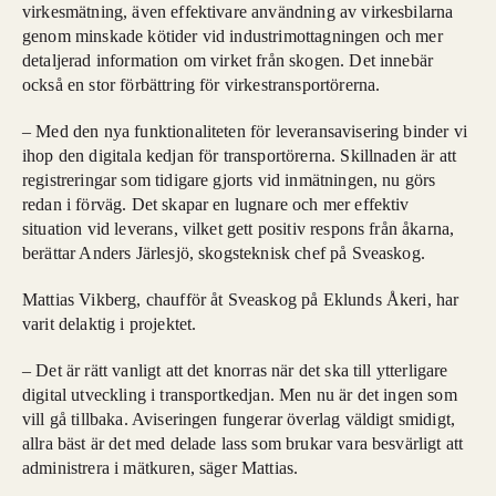
virkesmätning, även effektivare användning av virkesbilarna
genom minskade kötider vid industrimottagningen och mer
detaljerad information om virket från skogen. Det innebär
också en stor förbättring för virkestransportörerna.
– Med den nya funktionaliteten för leveransavisering binder vi
ihop den digitala kedjan för transportörerna. Skillnaden är att
registreringar som tidigare gjorts vid inmätningen, nu görs
redan i förväg. Det skapar en lugnare och mer effektiv
situation vid leverans, vilket gett positiv respons från åkarna,
berättar Anders Järlesjö, skogsteknisk chef på Sveaskog.
Mattias Vikberg, chaufför åt Sveaskog på Eklunds Åkeri, har
varit delaktig i projektet.
– Det är rätt vanligt att det knorras när det ska till ytterligare
digital utveckling i transportkedjan. Men nu är det ingen som
vill gå tillbaka. Aviseringen fungerar överlag väldigt smidigt,
allra bäst är det med delade lass som brukar vara besvärligt att
administrera i mätkuren, säger Mattias.