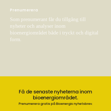
Prenumerera
Som prenumerant får du tillgång till
nyheter och analyser inom
bioenergiområdet både i tryckt och digital
form.
Få de senaste nyheterna inom
bioenergiområdet.
Prenumerera gratis på Bioenergis nyhetsbrev.