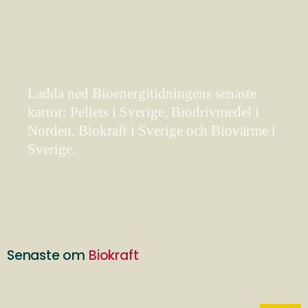
Ladda ned Bioenergitidningens senaste
kartor: Pellets i Sverige, Biodrivmedel i
Norden, Biokraft i Sverige och Biovärme i
Sverige.
Senaste om
Biokraft