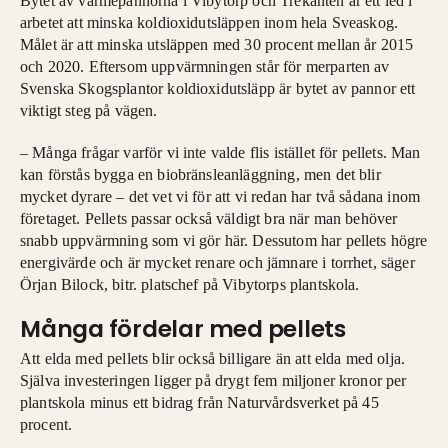
Bytet av värmepannorna i Vibytorp och Trekanten är ett led i
arbetet att minska koldioxidutsläppen inom hela Sveaskog.
Målet är att minska utsläppen med 30 procent mellan år 2015
och 2020. Eftersom uppvärmningen står för merparten av
Svenska Skogsplantor koldioxidutsläpp är bytet av pannor ett
viktigt steg på vägen.
– Många frågar varför vi inte valde flis istället för pellets. Man
kan förstås bygga en biobränsleanläggning, men det blir
mycket dyrare – det vet vi för att vi redan har två sådana inom
företaget. Pellets passar också väldigt bra när man behöver
snabb uppvärmning som vi gör här. Dessutom har pellets högre
energivärde och är mycket renare och jämnare i torrhet, säger
Örjan Bilock, bitr. platschef på Vibytorps plantskola.
Många fördelar med pellets
Att elda med pellets blir också billigare än att elda med olja.
Själva investeringen ligger på drygt fem miljoner kronor per
plantskola minus ett bidrag från Naturvårdsverket på 45
procent.