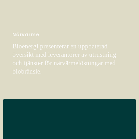
Närvärme
Bioenergi presenterar en uppdaterad
översikt med leverantörer av utrustning
och tjänster för närvärmelösningar med
biobränsle.