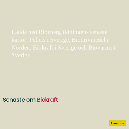
Ladda ned Bioenergitidningens senaste
kartor: Pellets i Sverige, Biodrivmedel i
Norden, Biokraft i Sverige och Biovärme i
Sverige.
Senaste om
Biokraft
Premium