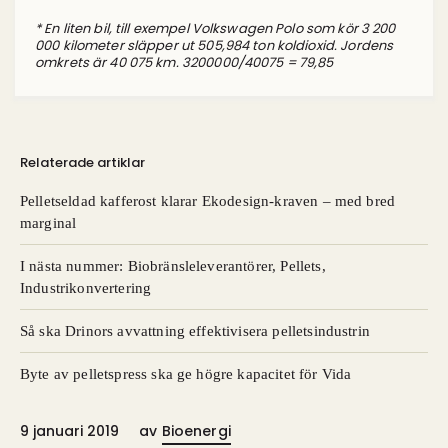
* En liten bil, till exempel Volkswagen Polo som kör 3 200
000 kilometer släpper ut 505,984 ton koldioxid. Jordens
omkrets är 40 075 km. 3200000/40075 = 79,85
Relaterade artiklar
Pelletseldad kafferost klarar Ekodesign-kraven – med bred
marginal
I nästa nummer: Biobränsleleverantörer, Pellets,
Industrikonvertering
Så ska Drinors avvattning effektivisera pelletsindustrin
Byte av pelletspress ska ge högre kapacitet för Vida
9 januari 2019
av
Bioenergi