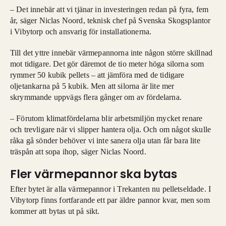
– Det innebär att vi tjänar in investeringen redan på fyra, fem
år, säger Niclas Noord, teknisk chef på Svenska Skogsplantor
i Vibytorp och ansvarig för installationerna.
Till det yttre innebär värmepannorna inte någon större skillnad
mot tidigare. Det gör däremot de tio meter höga silorna som
rymmer 50 kubik pellets – att jämföra med de tidigare
oljetankarna på 5 kubik. Men att silorna är lite mer
skrymmande uppvägs flera gånger om av fördelarna.
– Förutom klimatfördelarna blir arbetsmiljön mycket renare
och trevligare när vi slipper hantera olja. Och om något skulle
råka gå sönder behöver vi inte sanera olja utan får bara lite
träspån att sopa ihop, säger Niclas Noord.
Fler värmepannor ska bytas
Efter bytet är alla värmepannor i Trekanten nu pelletseldade. I
Vibytorp finns fortfarande ett par äldre pannor kvar, men som
kommer att bytas ut på sikt.