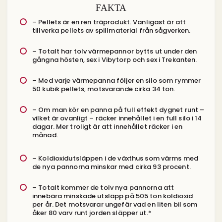
FAKTA
– Pellets är en ren träprodukt. Vanligast är att
tillverka pellets av spillmaterial från sågverken.
– Totalt har tolv värmepannor bytts ut under den
gångna hösten, sex i Vibytorp och sex i Trekanten.
– Med varje värmepanna följer en silo som rymmer
50 kubik pellets, motsvarande cirka 34 ton.
– Om man kör en panna på full effekt dygnet runt –
vilket är ovanligt – räcker innehållet i en full silo i 14
dagar. Mer troligt är att innehållet räcker i en
månad.
– Koldioxidutsläppen i de växthus som värms med
de nya pannorna minskar med cirka 93 procent.
– Totalt kommer de tolv nya pannorna att
innebära minskade utsläpp på 505 ton koldioxid
per år. Det motsvarar ungefär vad en liten bil som
åker 80 varv runt jorden släpper ut.*