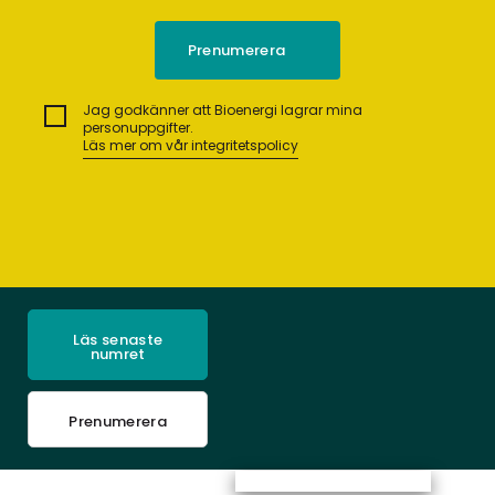
Jag godkänner att Bioenergi lagrar mina
personuppgifter.
Läs mer om vår integritetspolicy
Läs senaste
numret
Prenumerera