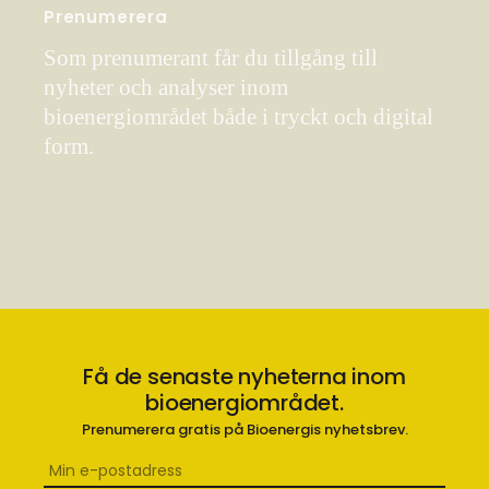
Prenumerera
Som prenumerant får du tillgång till
nyheter och analyser inom
bioenergiområdet både i tryckt och digital
form.
Få de senaste nyheterna inom
bioenergiområdet.
Prenumerera gratis på Bioenergis nyhetsbrev.