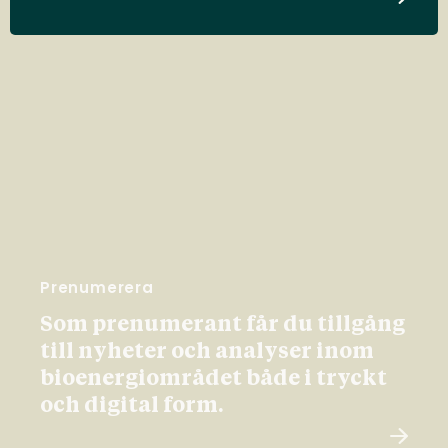
Prenumerera
Som prenumerant får du tillgång
till nyheter och analyser inom
bioenergiområdet både i tryckt
och digital form.