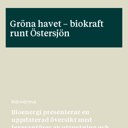
Gröna havet – biokraft
runt Östersjön
Närvärme
Bioenergi presenterar en
uppdaterad översikt med