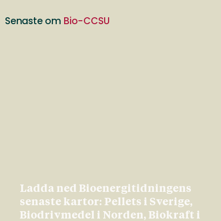
Senaste om
Bio-CCSU
Ladda ned Bioenergitidningens
senaste kartor: Pellets i Sverige,
Biodrivmedel i Norden, Biokraft i