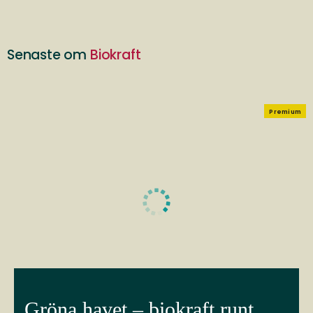
Senaste om
Biokraft
Premium
Gröna havet – biokraft runt